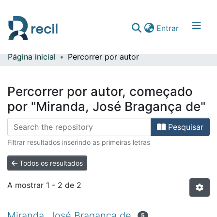
(current)
Entrar
Página inicial
Percorrer por autor
Comunidades & Coleções
Percorrer repositório
Percorrer por autor, começado
por "Miranda, José Bragança de"
Pesquisar
Filtrar resultados inserindo as primeiras letras
Todos os resultados
A mostrar
1 - 2 de 2
Miranda, José Bragança de
5