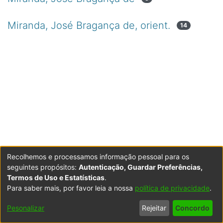
Miranda, José Bragança de, orient.
14
Recolhemos e processamos informação pessoal para os
seguintes propósitos:
Autenticação, Guardar Preferências,
Termos de Uso e Estatísticas
.
Para saber mais, por favor leia a nossa
política de privacidade
.
Powered by DSpace
Copyright © 2003-2026
LYRASIS
Configurações
Accessibility
Política de
Termos
Contacte-
Pesonalizar
Rejeitar
Concordo
de Cookies
settings
Privacidade
de Uso
nos