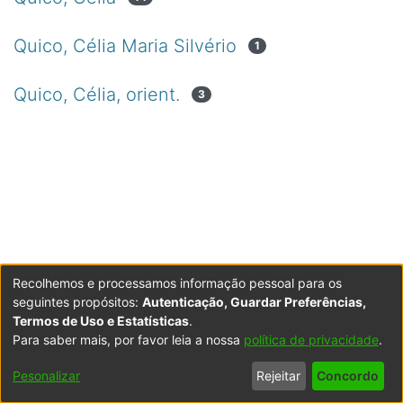
Quico, Célia Maria Silvério
1
Quico, Célia, orient.
3
Recolhemos e processamos informação pessoal para os
seguintes propósitos:
Autenticação, Guardar Preferências,
Termos de Uso e Estatísticas
.
Para saber mais, por favor leia a nossa
política de privacidade
.
Powered by DSpace
Copyright © 2003-2026
LYRASIS
Configurações
Accessibility
Política de
Termos
Contacte-
Pesonalizar
Rejeitar
Concordo
de Cookies
settings
Privacidade
de Uso
nos