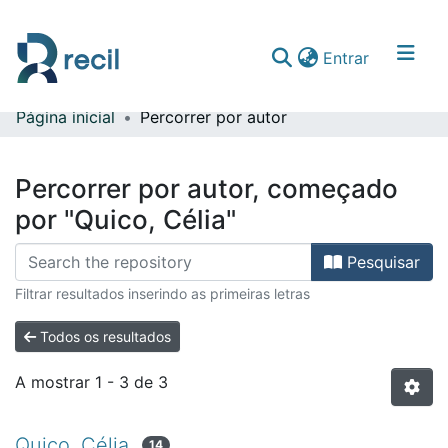
(current)
Entrar
Página inicial
Percorrer por autor
Comunidades & Coleções
Percorrer repositório
Percorrer por autor, começado
por "Quico, Célia"
Pesquisar
Filtrar resultados inserindo as primeiras letras
Todos os resultados
A mostrar
1 - 3 de 3
Quico, Célia
14