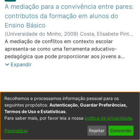
A mediação para a convivência entre pares:
contributos da formação em alunos do
Ensino Básico
(
Universidade do Minho
,
2009
)
Costa, Elisabete Pinto
da
A mediação de conflitos em contexto escolar
;
Almeida, Liliana
;
Melo, Márcia
;
Faculdade de
Direito e Ciência Política
apresenta-se como uma ferramenta educativo-
pedagógica que pode proporcionar aos jovens a
aquisição de competências relacionais duradouras.
Expandir
Estas competências permitem reforçar a
convivialidade e a cooperação dentro da sala de aula
e na escola, promovendo o sentimento de melhor
integração no meio escolar. Segundo alguns estudos,
Recolhemos e processamos informação pessoal para os
a mediação apresenta-se, simultaneamente, como uma
seguintes propósitos:
Autenticação, Guardar Preferências,
estratégia de prevenção primária e de prevenção
Termos de Uso e Estatísticas
.
secundária face a fenómenos de conflitualidade,
Para saber mais, por favor leia a nossa
política de privacidade
.
Powered by DSpace
Copyright © 2003-2026
LYRASIS
incivilidade e agressividade. Por isso, é de considerar
Configurações
Accessibility
Política de
Termos
Contacte-
Pesonalizar
Rejeitar
Concordo
a necessidade de dotar os jovens das competências
de Cookies
settings
Privacidade
de Uso
nos
necessárias para uma intervenção eficaz e positiva ao