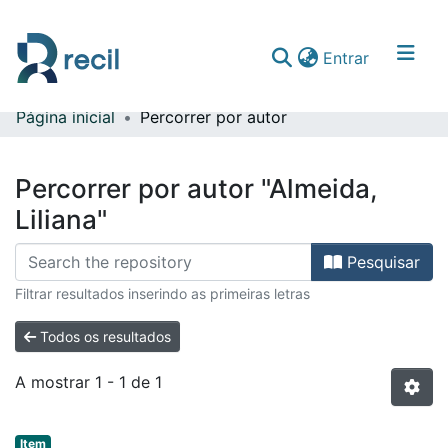
(current)
Entrar
Página inicial
Percorrer por autor
Comunidades & Coleções
Percorrer repositório
Percorrer por autor "Almeida,
Liliana"
Pesquisar
Filtrar resultados inserindo as primeiras letras
Todos os resultados
A mostrar
1 - 1 de 1
Item type:
,
Item