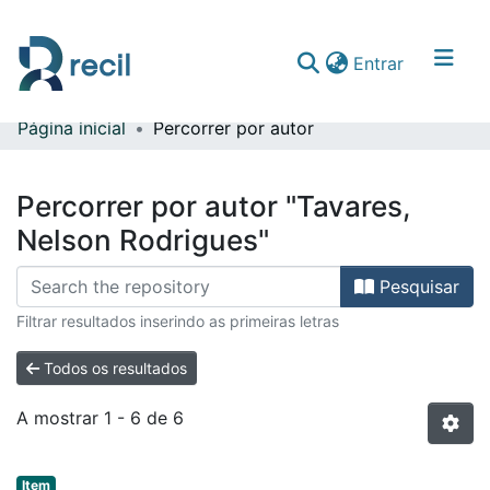
(current)
Entrar
Página inicial
Percorrer por autor
Comunidades & Coleções
Percorrer repositório
Percorrer por autor "Tavares,
Nelson Rodrigues"
Pesquisar
Filtrar resultados inserindo as primeiras letras
Todos os resultados
A mostrar
1 - 6 de 6
Item type:
,
Item