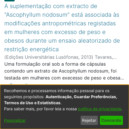
A suplementação com extracto de
"Ascophyllum nodosum" está associada às
modificações antropométricas registadas
em mulheres com excesso de peso e
obesos durante um ensaio aleatorizado de
restrição energética
(
Edições Universitárias Lusófonas
,
2013
)
Tavares,
Nelson Rodrigues
Uma formulação oral sob a forma de cápsulas
;
Escola de Ciências e Tecnologias
Saúde
contendo um extrato de Ascophyllum nodosum, foi
testada em mulheres com execesso de peso e obesas
(n=42) numa dieta hipocalórica. A vinte e um
Expandir
Recolhemos e processamos informação pessoal para os
indivíduos foi atribuído, para além da dieta
seguintes propósitos:
Autenticação, Guardar Preferências,
hipocalórica, o extrato de algas castanhas
Item type:
,
Item
Termos de Uso e Estatísticas
.
comestíveis, enquanto que outros 21 indivíduos
“Alterações nas Queixas Subjetivas de
Para saber mais, por favor leia a nossa
política de privacidade
.
seguiram apenas a dieta hipocalórica. Após 8 semanas
Memória e na Escala de Depressão
de suplementação, foi observada no grupo que
Pesonalizar
Rejeitar
Concordo
Geriátrica em adultos e idosos em
recebeu o extrato de algas castanhas comestíveis uma