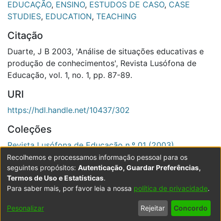
EDUCAÇÃO
,
ENSINO
,
ESTUDOS DE CASO
,
CASE
STUDIES
,
EDUCATION
,
TEACHING
Citação
Duarte, J B 2003, 'Análise de situações educativas e
produção de conhecimentos', Revista Lusófona de
Educação, vol. 1, no. 1, pp. 87-89.
URI
https://hdl.handle.net/10437/302
Coleções
Revista Lusófona de Educação n.º 01 (2003)
Recolhemos e processamos informação pessoal para os
Ver registo completo
seguintes propósitos:
Autenticação, Guardar Preferências,
Termos de Uso e Estatísticas
.
Para saber mais, por favor leia a nossa
política de privacidade
.
Powered by DSpace
Copyright © 2003-2026
LYRASIS
Configurações
Accessibility
Política de
Termos
Contacte-
Pesonalizar
Rejeitar
Concordo
de Cookies
settings
Privacidade
de Uso
nos