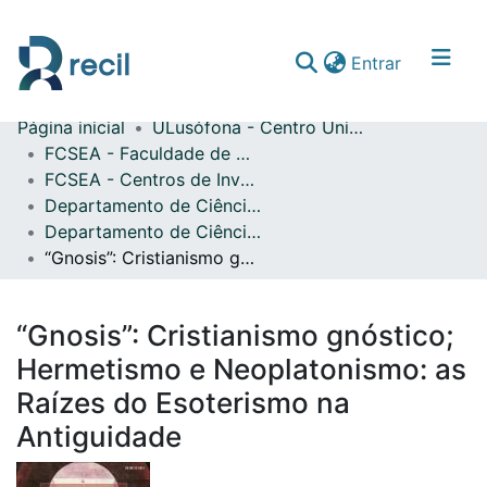
(current)
Entrar
Página inicial
ULusófona - Centro Universitário de Lisboa
Comunidades & Coleções
FCSEA - Faculdade de Ciências Sociais, Educação e Administração
FCSEA - Centros de Investigação
Percorrer repositório
Departamento de Ciência das Religiões
Estatísticas
Departamento de Ciência das Religiões - Atas de Conferências Nacionais
“Gnosis”: Cristianismo gnóstico; Hermetismo e Neoplatonismo: as Raízes do Esoterismo na Antiguidade
“Gnosis”: Cristianismo gnóstico;
Hermetismo e Neoplatonismo: as
Raízes do Esoterismo na
Antiguidade