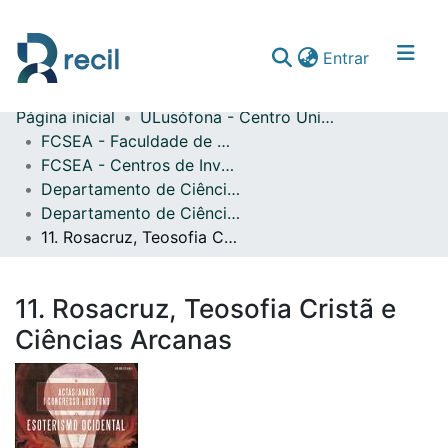
(current)
Entrar
Página inicial
ULusófona - Centro Universitário de Lisboa
Comunidades & Coleções
FCSEA - Faculdade de Ciências Sociais, Educação e Administração
FCSEA - Centros de Investigação
Percorrer repositório
Departamento de Ciência das Religiões
Estatísticas
Departamento de Ciência das Religiões - Atas de Conferências Nacionais
11. Rosacruz, Teosofia Cristã e Ciências Arcanas
11. Rosacruz, Teosofia Cristã e
Ciências Arcanas