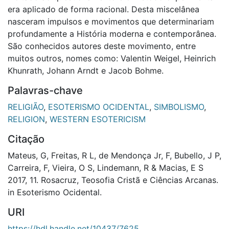
era aplicado de forma racional. Desta miscelânea
nasceram impulsos e movimentos que determinariam
profundamente a História moderna e contemporânea.
São conhecidos autores deste movimento, entre
muitos outros, nomes como: Valentin Weigel, Heinrich
Khunrath, Johann Arndt e Jacob Bohme.
Palavras-chave
RELIGIÃO
,
ESOTERISMO OCIDENTAL
,
SIMBOLISMO
,
RELIGION
,
WESTERN ESOTERICISM
Citação
Mateus, G, Freitas, R L, de Mendonça Jr, F, Bubello, J P,
Carreira, F, Vieira, O S, Lindemann, R & Macias, E S
2017, 11. Rosacruz, Teosofia Cristã e Ciências Arcanas.
in Esoterismo Ocidental.
URI
https://hdl.handle.net/10437/7625