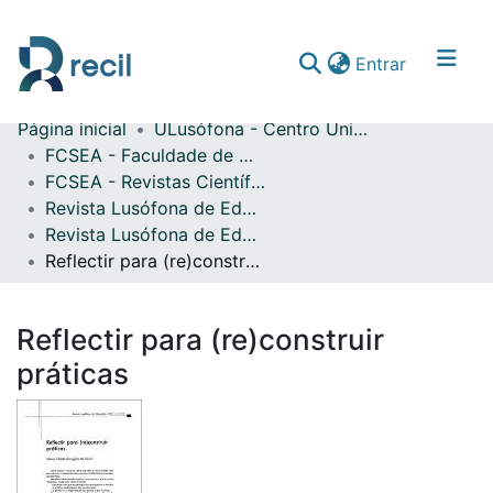
(current)
Entrar
Página inicial
ULusófona - Centro Universitário de Lisboa
Comunidades & Coleções
FCSEA - Faculdade de Ciências Sociais, Educação e Administração
FCSEA - Revistas Científicas
Percorrer repositório
Revista Lusófona de Educação
Estatísticas
Revista Lusófona de Educação n.º 04 (2004)
Reflectir para (re)construir práticas
Reflectir para (re)construir
práticas