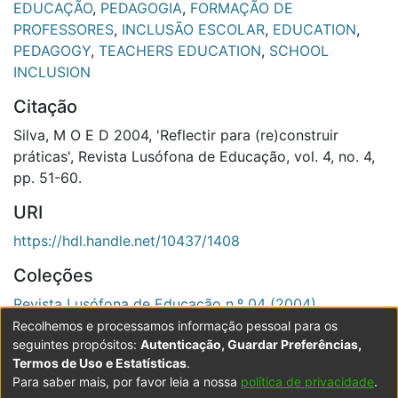
EDUCAÇÃO
,
PEDAGOGIA
,
FORMAÇÃO DE
PROFESSORES
,
INCLUSÃO ESCOLAR
,
EDUCATION
,
PEDAGOGY
,
TEACHERS EDUCATION
,
SCHOOL
INCLUSION
Citação
Silva, M O E D 2004, 'Reflectir para (re)construir
práticas', Revista Lusófona de Educação, vol. 4, no. 4,
pp. 51-60.
URI
https://hdl.handle.net/10437/1408
Coleções
Revista Lusófona de Educação n.º 04 (2004)
Recolhemos e processamos informação pessoal para os
Ver registo completo
seguintes propósitos:
Autenticação, Guardar Preferências,
Termos de Uso e Estatísticas
.
Para saber mais, por favor leia a nossa
política de privacidade
.
Powered by DSpace
Copyright © 2003-2026
LYRASIS