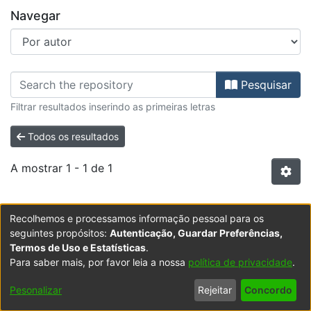
Navegar
Percorrer Biblioteca - Teses de D
Pesquisar
Filtrar resultados inserindo as primeiras letras
Todos os resultados
A mostrar
1 - 1 de 1
Item type:
,
Item
Recolhemos e processamos informação pessoal para os
Pressupostos e significado do golpe de
seguintes propósitos:
Autenticação, Guardar Preferências,
estado de 1998-1999 na Guiné-Bissau
Termos de Uso e Estatísticas
.
Para saber mais, por favor leia a nossa
política de privacidade
.
(
2008
)
Ampagatubó, José
;
Oliveira, Marco António de
, orient.
O golpe de Estado de 1998-1999 na Guiné-Bissau é -
Pesonalizar
Rejeitar
Concordo
entre outras razões - o resultado da difícil articulação