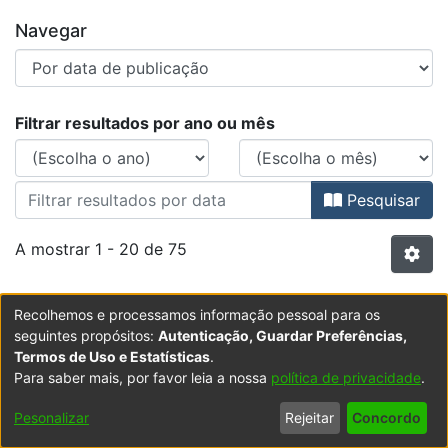
Navegar
Percorrer AD AETERNUM : Revista 
Filtrar resultados por ano ou mês
Pesquisar
A mostrar
1 - 20 de 75
Item type:
,
Item
Recolhemos e processamos informação pessoal para os
A construção das escrituras e suas leituras
seguintes propósitos:
Autenticação, Guardar Preferências,
Termos de Uso e Estatísticas
.
críticas nas religiões abraâmicas
Para saber mais, por favor leia a nossa
política de privacidade
.
(
Edições Universitárias Lusófonas
,
2020
)
Cavaco,
Timóteo
A quase completa sinonímia entre a classificação das
;
Faculdade de Ciências Sociais, Educação e
Pesonalizar
Rejeitar
Concordo
Administração
Religiões Abraâmicas como «Religiões do Livro»