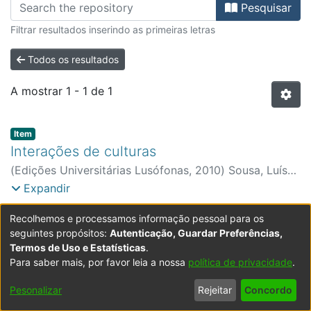
Percorrer Biblioteca - Antigos Pól
Pesquisar
Filtrar resultados inserindo as primeiras letras
Todos os resultados
A mostrar
1 - 1 de 1
Item type:
,
Item
Interações de culturas
(
Edições Universitárias Lusófonas
,
2010
)
Sousa, Luís
Manuel Manana de
Expandir
Recolhemos e processamos informação pessoal para os
seguintes propósitos:
Autenticação, Guardar Preferências,
Termos de Uso e Estatísticas
.
Para saber mais, por favor leia a nossa
política de privacidade
.
Powered by DSpace
Copyright © 2003-2026
LYRASIS
Configurações
Accessibility
Política de
Termos
Contacte-
Pesonalizar
Rejeitar
Concordo
de Cookies
settings
Privacidade
de Uso
nos