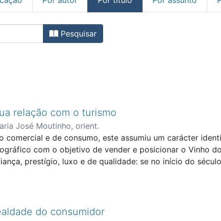
m Marketing e Publicidade p
Pesquisar
sua relação com o turismo
Maria José Moutinho, orient.
 comercial e de consumo, este assumiu um carácter identi
nográfico com o objetivo de vender e posicionar o Vinho d
nça, prestígio, luxo e de qualidade: se no início do sécu
arantia é dada ao consumidor pela assinatura do enólogo o
nálise dos meios comunicacionais da marca Vinho do Porto
resposta as seguintes perguntas: O que é a marca Vinho d
umento do turismo no Porto? Para Ricardo Magalhães, chef
ealdade do consumidor
há nada melhor que a promoção no exterior feita à boleia