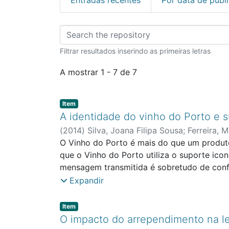
Percorrer Mestrado e
Filtrar resultados inserindo as primeiras letras
A mostrar
1 - 7 de 7
Item type:
,
Item
A identidade do vinho do Porto e 
(
2014
)
Silva, Joana Filipa Sousa
;
Ferreira, 
O Vinho do Porto é mais do que um produto
que o Vinho do Porto utiliza o suporte ico
mensagem transmitida é sobretudo de confia
medalhas que um vinho recebia, hoje essa g
Expandir
objetivo desta dissertação centra-se na a
Pretendo assim, ao longo deste estudo dar 
Item type:
,
Item
turismo? Essa relação tem resultado num a
O impacto do arrependimento na l
se apostar na promoção mundial e que não 