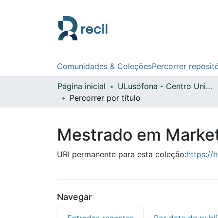
Comunidades & Coleções
Percorrer reposit
Página inicial
ULusófona - Centro Universitário do Porto
Percorrer por título
Mestrado em Market
URI permanente para esta coleção:
https://
Navegar
Entradas recentes
Por data de publ