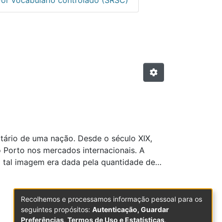
or título
tário de uma nação. Desde o século XIX,
o Porto nos mercados internacionais. A
lo tal imagem era dada pela quantidade de
u pelas características do vinho. O
, nomeadamente dos rótulos e cartazes.
o Porto? Qual a relação entre a marca e o
Recolhemos e processamos informação pessoal para os
e da estrutura de Missão do Douro, deve-
seguintes propósitos:
Autenticação, Guardar
Preferências, Termos de Uso e Estatísticas
.
 do Vinho do Porto, que é conhecido em