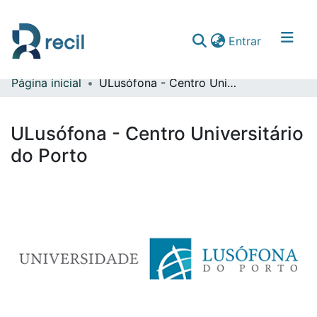
(current)
Entrar
Página inicial
ULusófona - Centro Universitário do Porto
Comunidades & Coleções
Percorrer repositório
ULusófona - Centro Universitário
Estatísticas
do Porto