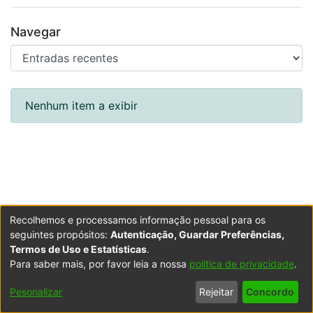
Navegar
Entradas recentes
Nenhum item a exibir
Recolhemos e processamos informação pessoal para os
seguintes propósitos:
Autenticação, Guardar Preferências,
Termos de Uso e Estatísticas
.
Para saber mais, por favor leia a nossa
política de privacidade
.
Powered by DSpace
Copyright © 2003-2026
LYRASIS
Configurações
Accessibility
Política de
Termos
Contacte-
Pesonalizar
Rejeitar
Concordo
de Cookies
settings
Privacidade
de Uso
nos