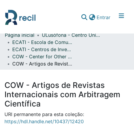
(current)
Entrar
Página inicial
ULusófona - Centro Universitário de Lisboa
Comunidades & Coleções
ECATI - Escola de Comunicação, Arquitetura, Artes e Tecnologias da Informação
ECATI - Centros de Investigação
Percorrer repositório
COW - Center for Other Worlds
Estatísticas
COW - Artigos de Revistas Internacionais com Arbitragem Científica
COW - Artigos de Revistas
Internacionais com Arbitragem
Científica
URI permanente para esta coleção:
https://hdl.handle.net/10437/12420