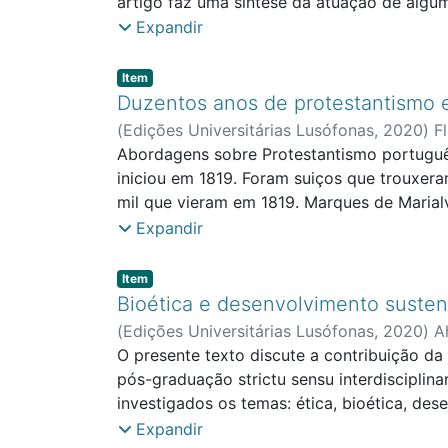
artigo faz uma síntese da atuação de algu
levantando apenas a ponta do véu para escla
Expandir
Item type:
,
Item
Duzentos anos de protestantismo e
(
Edições Universitárias Lusófonas
,
2020
)
F
Abordagens sobre Protestantismo português
iniciou em 1819. Foram suiços que trouxera
mil que vieram em 1819. Marques de Maria
cantão de Berna. Na Holanda foram ajudado
Expandir
pressionados para abjurarem o protestanti
Item type:
,
Item
Bioética e desenvolvimento susten
(
Edições Universitárias Lusófonas
,
2020
)
A
O presente texto discute a contribuição da
pós-graduação strictu sensu interdisciplin
investigados os temas: ética, bioética, de
discussão dos resultados foram descritos a
Expandir