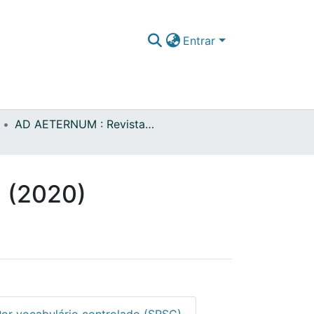
Entrar
AD AETERNUM : Revista de Teologia
0 (2020)
Por vocabulário controlado (SRSC)