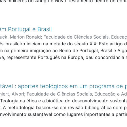
mas mulheres do Antigo e Novo Testamento dentro do contex
recer e lançar luz para uma leitura bíblica isenta de ques
m Portugal e Brasil
luck, Marlon Ronald
;
Faculdade de Ciências Sociais, Educa
-brasileiro iniciam na metade do século XIX. Este artigo
m na primeira imigração ao Reino de Portugal, Brasil e Alg
lva, representante Português na Europa, deu concordância
s por um pastor a organizarem uma igreja protestante par
smo. A vinda de Sauerbronn fortaleceu o primeiro protest
tável : aportes teológicos em um programa de 
hlert, Alvori
;
Faculdade de Ciências Sociais, Educação e Ad
 Teologia na ética e a bioética do desenvolvimento susten
ar. A metodologia baseou-se em revisão bibliográfica com p
senvolvimento sustentável como lugares importantes a part
 experiência do desenvolvimento da disciplina de Ética e 