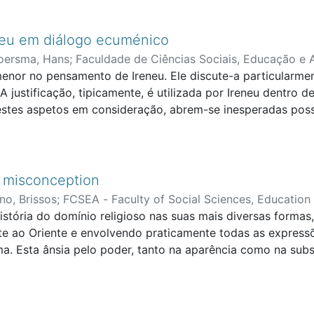
a de pós-graduação de Mestrado e Doutorado. Conclui-se q
 contribuição da Teologia traz importante contribuição n
ável com base em valores bioéticos e sua consequente apl
eneu em diálogo ecuménico
oersma, Hans
;
Faculdade de Ciências Sociais, Educação e 
menor no pensamento de Ireneu. Ele discute-a particularme
 A justificação, tipicamente, é utilizada por Ireneu dentr
estes aspetos em consideração, abrem-se inesperadas poss
rtantes lições da discussão de Ireneu sobre a justificação
disso, é um aspeto da participação na recapitulação de Cri
us em Cristo.
t misconception
ino, Brissos
;
FCSEA - Faculty of Social Sciences, Education
stória do domínio religioso nas suas mais diversas formas,
te ao Oriente e envolvendo praticamente todas as expressõ
ma. Esta ânsia pelo poder, tanto na aparência como na su
s ao longo da História, ou pelo menos não terá sido mais 
s de auto-defesa, seja tendo como motivação aquilo que C