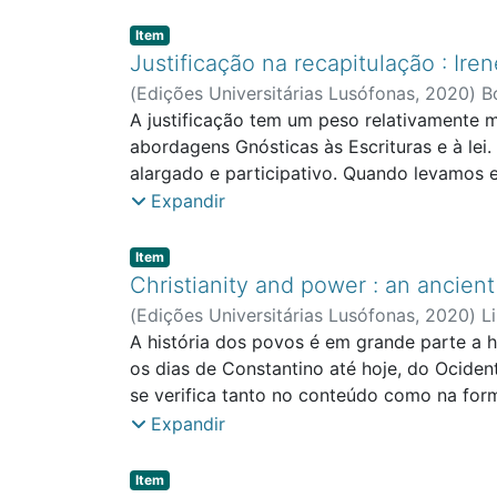
baseada em aportes teológicos num program
do Desenvolvimento Sustentável apoiada na
Item type:
,
Item
compatível com o desenvolvimento sustent
Justificação na recapitulação : Ir
(
Edições Universitárias Lusófonas
,
2020
)
B
A justificação tem um peso relativamente 
abordagens Gnósticas às Escrituras e à lei.
alargado e participativo. Quando levamos 
Católicos e Protestantes. Uma das mais impo
Expandir
tratada como uma doutrina isolada. Em vez 
fortalecer a nossa união deificante com De
Item type:
,
Item
Christianity and power : an ancien
(
Edições Universitárias Lusófonas
,
2020
)
L
A história dos povos é em grande parte a hi
os dias de Constantino até hoje, do Ociden
se verifica tanto no conteúdo como na for
Evangelho não foi assimilada pelos cristão
Expandir
ocupar o poder secular, seja com intençõe
Item type:
,
Item