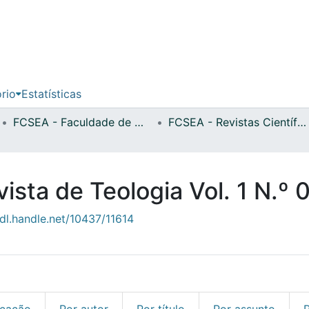
ório
Estatísticas
FCSEA - Faculdade de Ciências Sociais, Educação e Administração
FCSEA - Revistas Científicas
ta de Teologia Vol. 1 N.º 
hdl.handle.net/10437/11614
icação
Por autor
Por título
Por assunto