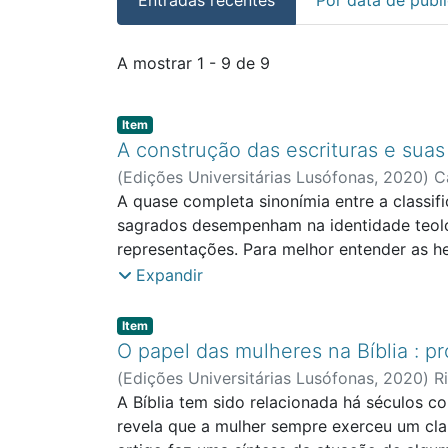
Entradas recentes
A mostrar
1 - 9 de 9
Item type:
,
Item
A construção das escrituras e suas 
(
Edições Universitárias Lusófonas
,
2020
)
C
A quase completa sinonímia entre a classif
sagrados desempenham na identidade teoló
representações. Para melhor entender as he
não só o processo histórico de formação
Expandir
encerram, não só no plano religioso e espiri
Um outro viés que se procura destacar são a
Item type:
,
Item
respetivas comunidades através de leitura
O papel das mulheres na Bíblia : p
(
Edições Universitárias Lusófonas
,
2020
)
R
A Bíblia tem sido relacionada há séculos c
revela que a mulher sempre exerceu um clar