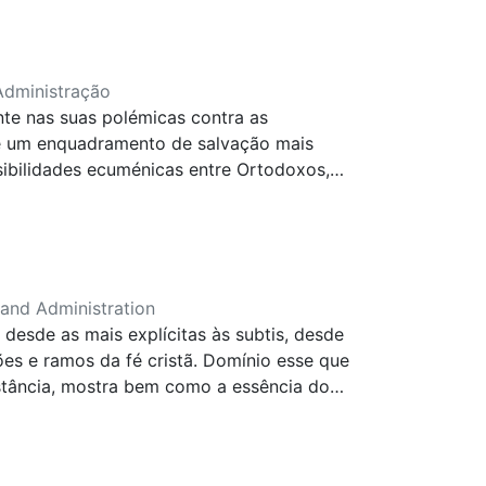
ue a (inter)disciplina de Ética e Bioética
a construção de uma ciência mais
icação.
Administração
nte nas suas polémicas contra as
o de um enquadramento de salvação mais
ibilidades ecuménicas entre Ortodoxos,
, assim, é que a justificação não deve ser
sto e, como tal, serve para suportar e
 and Administration
 desde as mais explícitas às subtis, desde
es e ramos da fé cristã. Domínio esse que
bstância, mostra bem como a essência do
determinante do que a oportunidade de
amões chamava a “vã glória de mandar”.