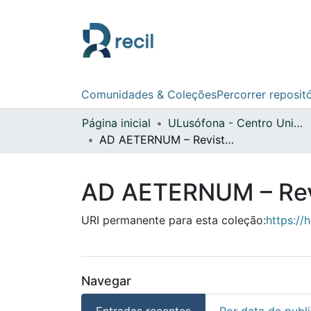
Comunidades & Coleções
Percorrer reposit
Página inicial
ULusófona - Centro Universitário de Lisboa
AD AETERNUM – Revista de Teologia Vol. 1 N.º 0 (2020)
AD AETERNUM – Revis
URI permanente para esta coleção:
https://
Navegar
Entradas recentes
Por data de publ