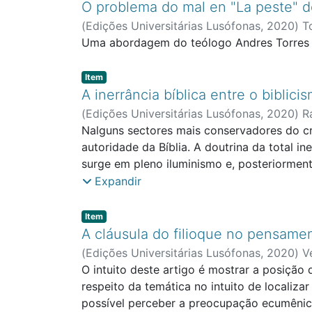
O problema do mal en "La peste" 
(
Edições Universitárias Lusófonas
,
2020
)
T
Uma abordagem do teólogo Andres Torres 
Item type:
,
Item
A inerrância bíblica entre o bibli
(
Edições Universitárias Lusófonas
,
2020
)
R
Nalguns sectores mais conservadores do cr
autoridade da Bíblia. A doutrina da total in
surge em pleno iluminismo e, posteriorment
filósofos franceses irão influenciar os m
Expandir
matéria de fé e conduta, que se opõe a um
a ideologia do género, a eutanásia, o sacer
Item type:
,
Item
dos que persistem na doutrina da inerrância
A cláusula do filioque no pensam
(
Edições Universitárias Lusófonas
,
2020
)
V
O intuito deste artigo é mostrar a posição
respeito da temática no intuito de localiza
possível perceber a preocupação ecumênica