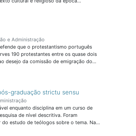
to cultural e religioso da época
tões ideológicas.
ção e Administração
 defende que o protestantismo português
arves 190 protestantes entre os quase dois
 ao desejo da comissão de emigração do
a Nova Friburgo, mas no Brasil foram
antismo formado por cidadãos portugueses.
pós-graduação strictu sensu
ministração
tável enquanto disciplina em um curso de
esquisa de nível descritiva. Foram
ir do estudo de teólogos sobre o tema. Na
Bioética do Desenvolvimento Sustentável