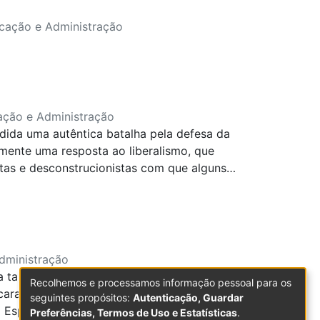
ucação e Administração
ação e Administração
dida uma autêntica batalha pela defesa da
iramente uma resposta ao liberalismo, que
stas e desconstrucionistas com que alguns
 assente na suprema autoridade bíblica em
mento, o aborto, o casamento homossexual,
 igreja, têm tido forte oposição por parte
dministração
ra tal, abordamos um pequeno histórico a
Recolhemos e processamos informação pessoal para os
aracterísticas de sua proposta. Foi
seguintes propósitos:
Autenticação, Guardar
 Espírito abordando as ênfases do
Preferências, Termos de Uso e Estatísticas
.