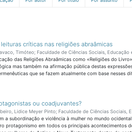
leituras críticas nas religiões abraâmicas
avaco, Timóteo
;
Faculdade de Ciências Sociais, Educação 
icação das Religiões Abraâmicas como «Religiões do Livro»
gica mas também na afirmação pública destas expressões r
rmenêuticas que se fazem atualmente com base nesses difer
 de cada um desses cânones, mas também procurar compre
tual propriamente dito, mas também nas vertentes antropológi
s inevitáveis conexões entre os três diferentes corpora lit
s e interpretações próprias com semelhanças e dissemelha
rotagonistas ou coadjuvantes?
ibeiro, Lidice Meyer Pinto
;
Faculdade de Ciências Sociais, 
om a subordinação e violência à mulher no mundo ocidental
o protagonismo em todos os principais acontecimentos do p