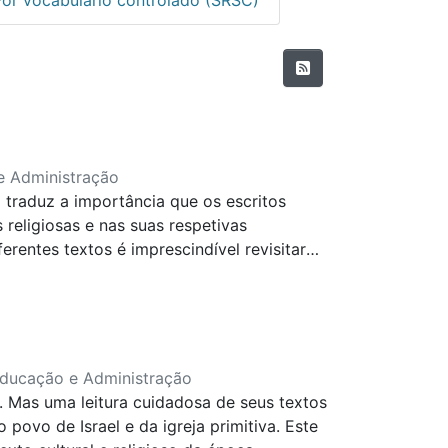
e Administração
 traduz a importância que os escritos
eligiosas e nas suas respetivas
entes textos é imprescindível revisitar
ender o variegado mundo que elas
ca, societal, cultural, linguística, etc.
erários, os quais, porém, se fixaram nas
nças.
Educação e Administração
. Mas uma leitura cuidadosa de seus textos
ovo de Israel e da igreja primitiva. Este