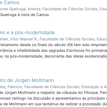
de Camus
orres Queiruga, Andres
;
Faculdade de Ciências Sociais, Ed
Queiruga à obra de Camus.
cismo e a pós-modernidade
afael, Vítor Manuel R.
;
Faculdade de Ciências Sociais, Educ
istianismo desde os finais do século XIX tem sido empreen
errância e infalibilidade das sagradas Escrituras foi prime
e, na pós-modernidade, decorrente das ideias existenciali
étodos hermenêuticos. Em causa tem estado uma cosmovisão
a secularização progressiva. A sexualidade antes do casa
dócio feminino e até a inclusão de homossexuais no seio da
 e no biblicismo.
ento de Jürgen Moltmann
eliq, Fabrício
;
Faculdade de Ciências Sociais, Educação e A
 de Jürgen Moltmann a respeito da cláusula do Filioque. Pa
r nosso teólogo na discussão e apresentamos as principais c
 de Moltmann em sua tentativa de redizer a processão do