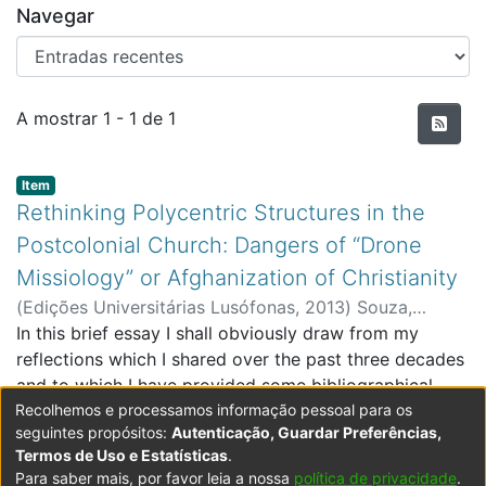
Navegar
Entradas recentes
A mostrar
1 - 1 de 1
Item type:
,
Item
Rethinking Polycentric Structures in the
Postcolonial Church: Dangers of “Drone
Missiology” or Afghanization of Christianity
(
Edições Universitárias Lusófonas
,
2013
)
Souza,
Teotónio R. de
In this brief essay I shall obviously draw from my
;
ECATI - School of Communication,
Architecture, Arts and Information Technologies
reflections which I shared over the past three decades
and to which I have provided some bibliographical
Recolhemos e processamos informação pessoal para os
references. It is clear from them that I had several
Expandir
seguintes propósitos:
Autenticação, Guardar Preferências,
opportunities to share my views beyond the Anglo-
Termos de Uso e Estatísticas
.
Saxon world, and some of them in events organized
Para saber mais, por favor leia a nossa
política de privacidade
.