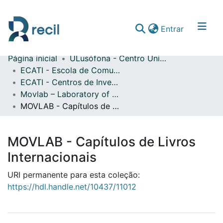
(current)
Entrar
Página inicial
ULusófona - Centro Universitário de Lisboa
Comunidades & Coleções
ECATI - Escola de Comunicação, Arquitetura, Artes e Tecnologias da Informação
ECATI - Centros de Investigação
Percorrer repositório
Movlab – Laboratory of Technologies for Interactions and Interfaces
Estatísticas
MOVLAB - Capítulos de Livros Internacionais
MOVLAB - Capítulos de Livros
Internacionais
URI permanente para esta coleção:
https://hdl.handle.net/10437/11012