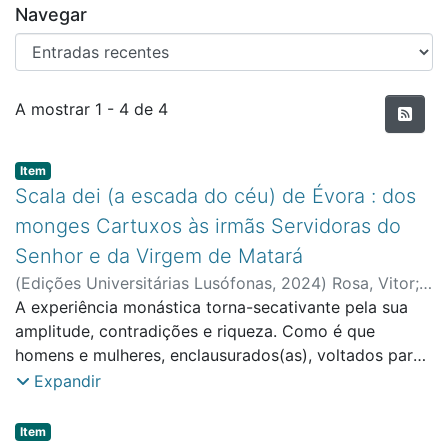
Navegar
Entradas recentes
A mostrar
1 - 4 de 4
Item type:
,
Item
Scala dei (a escada do céu) de Évora : dos
monges Cartuxos às irmãs Servidoras do
Senhor e da Virgem de Matará
(
Edições Universitárias Lusófonas
,
2024
)
Rosa, Vitor
;
LusoGlobe - Centro de Investigação em Política,
A experiência monástica torna-secativante pela sua
Economia e Sociedade
amplitude, contradições e riqueza. Como é que
homens e mulheres, enclausurados(as), voltados para
a ascese e a procura de Deus, podem influenciar os
Expandir
seus contemporâneos? Como conseguem aliar a fuga
do mundo, procurando o divino? O mosteiro ou
Item type:
,
Item