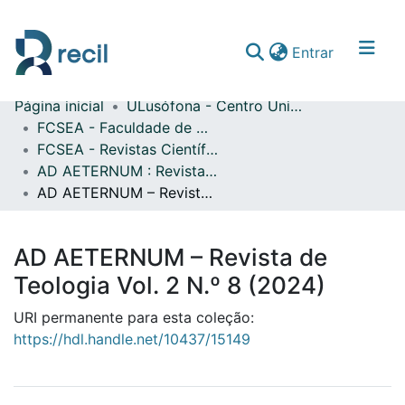
(current)
Entrar
Página inicial
ULusófona - Centro Universitário de Lisboa
Comunidades & Coleções
FCSEA - Faculdade de Ciências Sociais, Educação e Administração
FCSEA - Revistas Científicas
Percorrer repositório
AD AETERNUM : Revista de Teologia
Estatísticas
AD AETERNUM – Revista de Teologia Vol. 2 N.º 8 (2024)
AD AETERNUM – Revista de
Teologia Vol. 2 N.º 8 (2024)
URI permanente para esta coleção:
https://hdl.handle.net/10437/15149