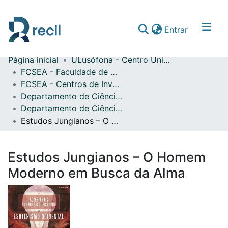
(current)
Entrar
Página inicial
ULusófona - Centro Universitário de Lisboa
Comunidades & Coleções
FCSEA - Faculdade de Ciências Sociais, Educação e Administração
FCSEA - Centros de Investigação
Percorrer repositório
Departamento de Ciência das Religiões
Estatísticas
Departamento de Ciência das Religiões - Atas de Conferências Nacionais
Estudos Jungianos – O Homem Moderno em Busca da Alma
Estudos Jungianos – O Homem
Moderno em Busca da Alma