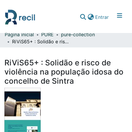
(current)
Entrar
Página inicial
PURE
pure-collection
Comunidades & Coleções
RiViS65+ : Solidão e risco de violência na população idosa do concelho de Sintra
Percorrer repositório
RiViS65+ : Solidão e risco de
Estatísticas
violência na população idosa do
concelho de Sintra