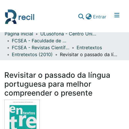
(current)
Entrar
Página inicial
ULusófona - Centro Universitário de Lisboa
Comunidades & Coleções
FCSEA - Faculdade de Ciências Sociais, Educação e Administração
FCSEA - Revistas Científicas
Entretextos
Percorrer repositório
Entretextos (2010)
Revisitar o passado da língua portuguesa para melhor compreender o presente
Estatísticas
Revisitar o passado da língua
portuguesa para melhor
compreender o presente