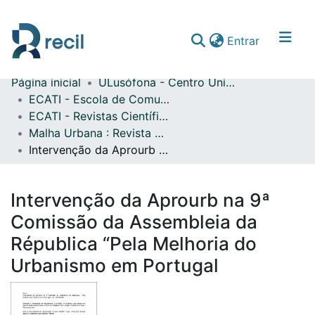
(current)
Entrar
Página inicial
ULusófona - Centro Universitário de Lisboa
Comunidades & Coleções
ECATI - Escola de Comunicação, Arquitetura, Artes e Tecnologias da Informação
ECATI - Revistas Científicas
Percorrer repositório
Malha Urbana : Revista Lusófona de Urbanismo
Estatísticas
Intervenção da Aprourb na 9ª Comissão da Assembleia da Républica “Pela Melhoria do Urbanismo em Portugal
Intervenção da Aprourb na 9ª
Comissão da Assembleia da
Républica “Pela Melhoria do
Urbanismo em Portugal