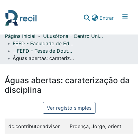
(current)
Entrar
Página inicial
ULusófona - Centro Universitário de Lisboa
Comunidades & Coleções
FEFD - Faculdade de Educação Física e Desporto
__FEFD - Teses de Doutoramento
Percorrer repositório
Águas abertas: caraterização da disciplina
Estatísticas
Águas abertas: caraterização da
disciplina
Ver registo simples
dc.contributor.advisor
Proença, Jorge, orient.