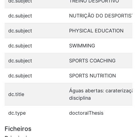
dc.subject
TREINO DESPORTIVO
dc.subject
NUTRIÇÃO DO DESPORTIST
dc.subject
PHYSICAL EDUCATION
dc.subject
SWIMMING
dc.subject
SPORTS COACHING
dc.subject
SPORTS NUTRITION
Águas abertas: caraterizaçã
dc.title
disciplina
dc.type
doctoralThesis
Ficheiros