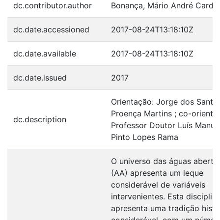
dc.contributor.author
Bonança, Mário André Cardo
dc.date.accessioned
2017-08-24T13:18:10Z
dc.date.available
2017-08-24T13:18:10Z
dc.date.issued
2017
Orientação: Jorge dos Santo
Proença Martins ; co-orienta
dc.description
Professor Doutor Luís Manue
Pinto Lopes Rama
O universo das águas aberta
(AA) apresenta um leque
considerável de variáveis
intervenientes. Esta disciplin
apresenta uma tradição histó
considerável, com um númer