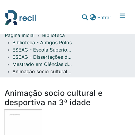
(current)
Entrar
Página inicial
Biblioteca
Comunidades & Coleções
Biblioteca - Antigos Pólos
ESEAG - Escola Superior de Educação Almeida Garrett
Percorrer repositório
ESEAG - Dissertações de Mestrado
Estatísticas
Mestrado em Ciências da Educação na Área de Especialização em Animação Sociocultural e Inclusão
Animação socio cultural e desportiva na 3ª idade
Animação socio cultural e
desportiva na 3ª idade