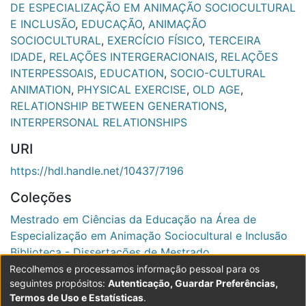
DE ESPECIALIZAÇÃO EM ANIMAÇÃO SOCIOCULTURAL
E INCLUSÃO
,
EDUCAÇÃO
,
ANIMAÇÃO
SOCIOCULTURAL
,
EXERCÍCIO FÍSICO
,
TERCEIRA
IDADE
,
RELAÇÕES INTERGERACIONAIS
,
RELAÇÕES
INTERPESSOAIS
,
EDUCATION
,
SOCIO-CULTURAL
ANIMATION
,
PHYSICAL EXERCISE
,
OLD AGE
,
RELATIONSHIP BETWEEN GENERATIONS
,
INTERPERSONAL RELATIONSHIPS
URI
https://hdl.handle.net/10437/7196
Coleções
Mestrado em Ciências da Educação na Área de
Especialização em Animação Sociocultural e Inclusão
Biblioteca - Dissertações de Mestrado
Recolhemos e processamos informação pessoal para os
Ver registo completo
seguintes propósitos:
Autenticação, Guardar Preferências,
Termos de Uso e Estatísticas
.