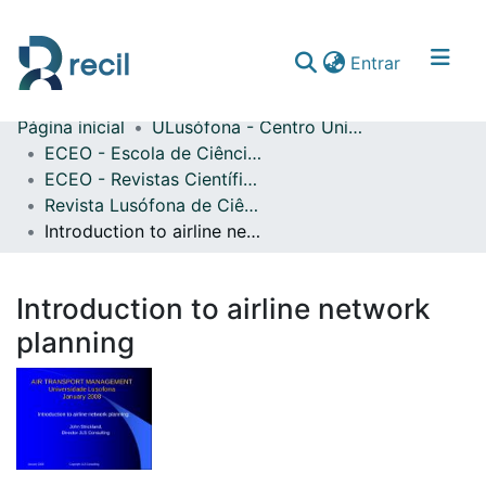
(current)
Entrar
Página inicial
ULusófona - Centro Universitário de Lisboa
Comunidades & Coleções
ECEO - Escola de Ciências Económicas e das Organizações
ECEO - Revistas Científicas
Percorrer repositório
Revista Lusófona de Ciências Aeronáuticas
Estatísticas
Introduction to airline network planning
Introduction to airline network
planning