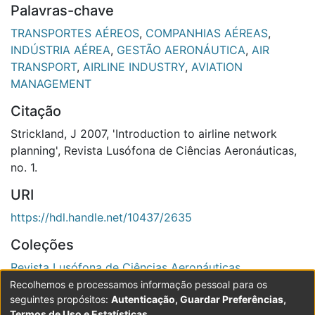
Palavras-chave
TRANSPORTES AÉREOS
,
COMPANHIAS AÉREAS
,
INDÚSTRIA AÉREA
,
GESTÃO AERONÁUTICA
,
AIR
TRANSPORT
,
AIRLINE INDUSTRY
,
AVIATION
MANAGEMENT
Citação
Strickland, J 2007, 'Introduction to airline network
planning', Revista Lusófona de Ciências Aeronáuticas,
no. 1.
URI
https://hdl.handle.net/10437/2635
Coleções
Revista Lusófona de Ciências Aeronáuticas
Recolhemos e processamos informação pessoal para os
Ver registo completo
seguintes propósitos:
Autenticação, Guardar Preferências,
Termos de Uso e Estatísticas
.