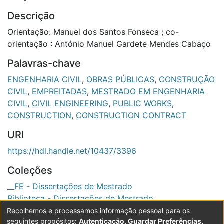
Descrição
Orientação: Manuel dos Santos Fonseca ; co-
orientação : António Manuel Gardete Mendes Cabaço
Palavras-chave
ENGENHARIA CIVIL
,
OBRAS PÚBLICAS
,
CONSTRUÇÃO
CIVIL
,
EMPREITADAS
,
MESTRADO EM ENGENHARIA
CIVIL
,
CIVIL ENGINEERING
,
PUBLIC WORKS
,
CONSTRUCTION
,
CONSTRUCTION CONTRACT
URI
https://hdl.handle.net/10437/3396
Coleções
__FE - Dissertações de Mestrado
Biblioteca - Dissertações de Mestrado
Recolhemos e processamos informação pessoal para os
Ver registo completo
seguintes propósitos:
Autenticação, Guardar Preferências,