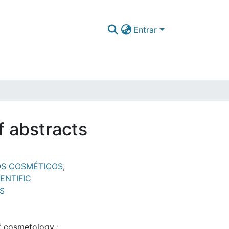
Entrar
f abstracts
S COSMÉTICOS
,
IENTIFIC
S
of cosmetology :