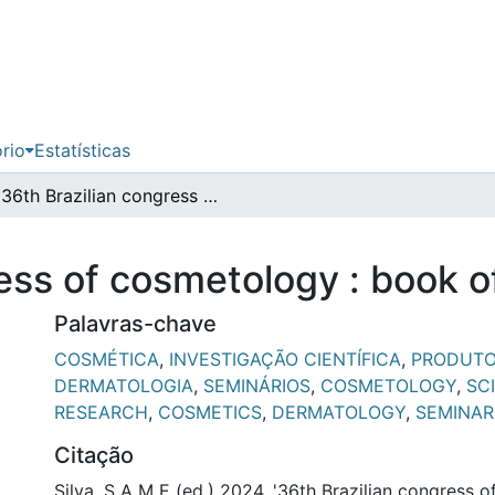
ório
Estatísticas
36th Brazilian congress of cosmetology : book of abstracts
ess of cosmetology : book o
Palavras-chave
COSMÉTICA
,
INVESTIGAÇÃO CIENTÍFICA
,
PRODUTO
DERMATOLOGIA
,
SEMINÁRIOS
,
COSMETOLOGY
,
SC
RESEARCH
,
COSMETICS
,
DERMATOLOGY
,
SEMINAR
Citação
Silva, S A M E (ed.) 2024, '36th Brazilian congress 