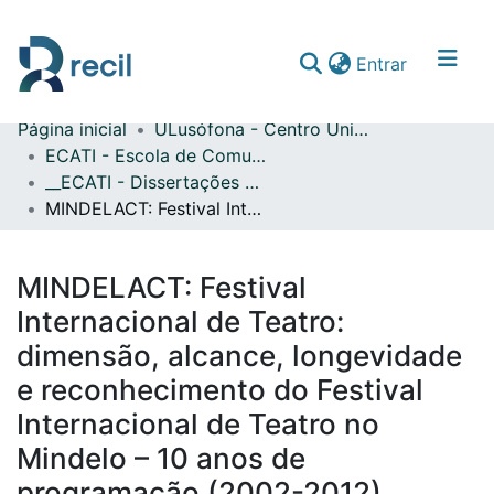
(current)
Entrar
Página inicial
ULusófona - Centro Universitário de Lisboa
Comunidades & Coleções
ECATI - Escola de Comunicação, Arquitetura, Artes e Tecnologias da Informação
__ECATI - Dissertações de Mestrado
Percorrer repositório
MINDELACT: Festival Internacional de Teatro: dimensão, alcance, longevidade e reconhecimento do Festival Internacional de Teatro no Mindelo – 10 anos de programação (2002-2012)
Estatísticas
MINDELACT: Festival
Internacional de Teatro:
dimensão, alcance, longevidade
e reconhecimento do Festival
Internacional de Teatro no
Mindelo – 10 anos de
programação (2002-2012)