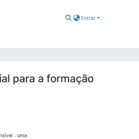
Entrar
ial para a formação
sível : uma