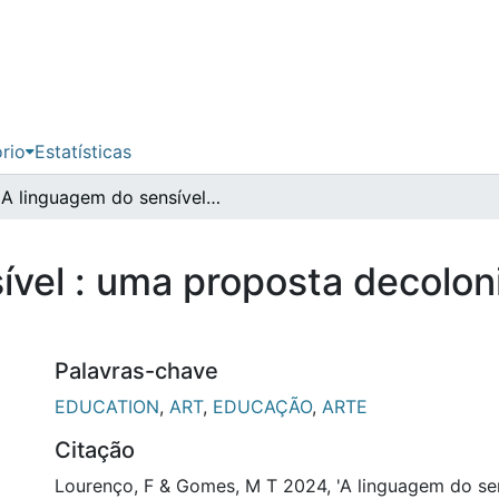
ório
Estatísticas
A linguagem do sensível : uma proposta decolonial para a formação humana
ível : uma proposta decolon
Palavras-chave
EDUCATION
,
ART
,
EDUCAÇÃO
,
ARTE
Citação
Lourenço, F & Gomes, M T 2024, 'A linguagem do sen