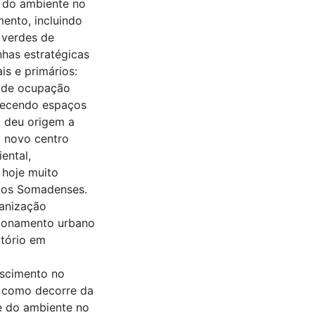
e do ambiente no
mento, incluindo
 verdes de
nhas estratégicas
is e primários:
do de ocupação
uecendo espaços
, deu origem a
m novo centro
ental,
 hoje muito
l dos Somadenses.
ganização
sionamento urbano
itório em
escimento no
, como decorre da
de do ambiente no