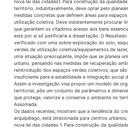
nova lei das cidades1. Para construção da qualidad
território, indubitavelmente, deve optar pelo planea
medidas concretas que definem áreas para espaços
utilização coletiva. Deve insistentemente procurar li
que garantem os citadinos acesso aos bens essencia
este por si só justificaria a dissertação. O Resulta
verificado com uma sobre-exploração do solo, esq
verdes de utilização coletiva/equipamentos de lazer
uma situação preocupante, impõe que se planeia u
urbano, pensando nas medidas de recuperação ambi
reintrodução dos espaços verdes coletivos, que são
insuficiente para a estabilidade e integração socia
Assim a investigação visa propor um modelo de or
territorial, põe um conjunto de parâmetros e dimen
que protege, valorize e conserve o ambiente no terr
Assomada.
Os dados recentes, mostram que a tendência do cr
arquipélago, está direcionada para centros urbanos
nova lei das cidades 1. Para construção da qualida