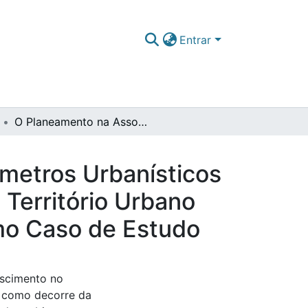
Entrar
O Planeamento na Assomada : Proposta de Parâmetros Urbanísticos para a Construção da Qualidade no Ambiente do Território Urbano em Cabo Verde, Assomada – Santa Catarina como Caso de Estudo
metros Urbanísticos
Território Urbano
mo Caso de Estudo
escimento no
, como decorre da