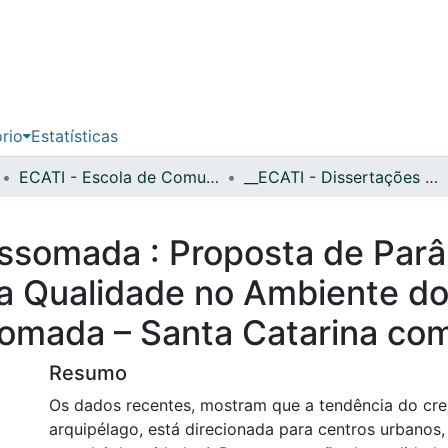
ório
Estatísticas
ECATI - Escola de Comunicação, Arquitetura, Artes e Tecnologias da Informação
__ECATI - Dissertações de Mestrado
ssomada : Proposta de Parâ
a Qualidade no Ambiente do 
omada – Santa Catarina co
Resumo
Os dados recentes, mostram que a tendência do cr
arquipélago, está direcionada para centros urbanos