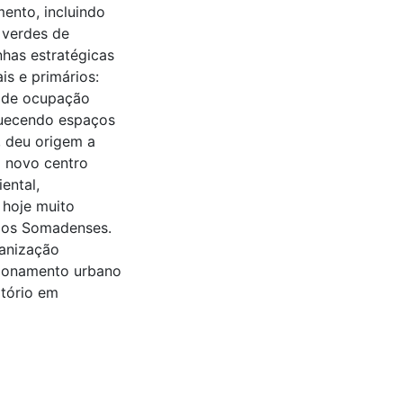
mento, incluindo
 verdes de
nhas estratégicas
is e primários:
do de ocupação
quecendo espaços
, deu origem a
m novo centro
ental,
 hoje muito
l dos Somadenses.
ganização
sionamento urbano
itório em