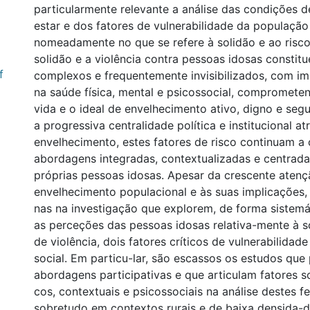
particularmente relevante a análise das condições d
estar e dos fatores de vulnerabilidade da população
nomeadamente no que se refere à solidão e ao risco 
solidão e a violência contra pessoas idosas consti
f
complexos e frequentemente invisibilizados, com i
na saúde física, mental e psicossocial, compromete
vida e o ideal de envelhecimento ativo, digno e seg
a progressiva centralidade política e institucional at
envelhecimento, estes fatores de risco continuam a 
abordagens integradas, contextualizadas e centrad
próprias pessoas idosas. Apesar da crescente aten
envelhecimento populacional e às suas implicações,
nas na investigação que explorem, de forma sistemát
as perceções das pessoas idosas relativa-mente à so
de violência, dois fatores críticos de vulnerabilidade
social. Em particu-lar, são escassos os estudos que 
abordagens participativas e que articulam fatores 
cos, contextuais e psicossociais na análise destes 
sobretudo em contextos rurais e de baixa densida-d