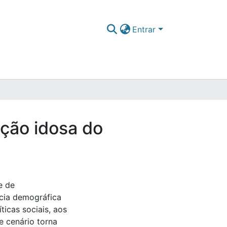
Entrar
ação idosa do
e de
ncia demográfica
ticas sociais, aos
e cenário torna