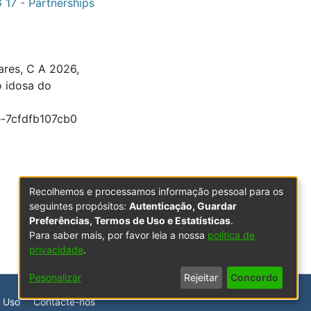
 17 - Partnerships
iares, C A 2026,
o idosa do
e-7cfdfb107cb0
Recolhemos e processamos informação pessoal para os
seguintes propósitos:
Autenticação, Guardar
Preferências, Termos de Uso e Estatísticas
.
Para saber mais, por favor leia a nossa
política de
privacidade
.
Pesonalizar
Rejeitar
Concordo
 Uso
Contacte-nos