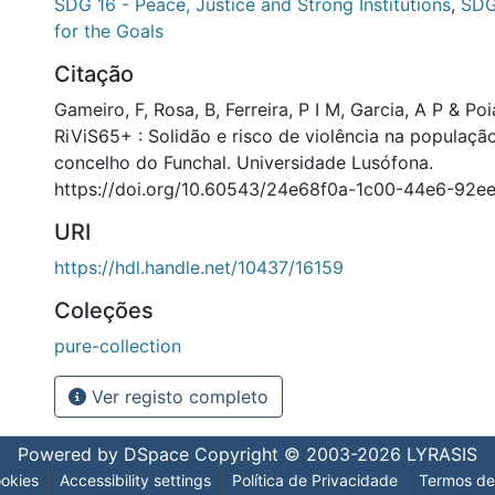
SDG 16 - Peace, Justice and Strong Institutions
,
SDG
for the Goals
Citação
Gameiro, F, Rosa, B, Ferreira, P I M, Garcia, A P & Po
RiViS65+ : Solidão e risco de violência na populaçã
concelho do Funchal. Universidade Lusófona.
https://doi.org/10.60543/24e68f0a-1c00-44e6-92e
URI
https://hdl.handle.net/10437/16159
Coleções
pure-collection
Ver registo completo
Powered by DSpace
Copyright © 2003-2026
LYRASIS
okies
Accessibility settings
Política de Privacidade
Termos de