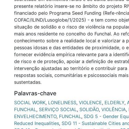
presente relatório insere-se no âmbito do projeto RI
financiado pelo Programa Seed Funding (Refe-rênci
COFAC/ILIND/Lusoglobe/1/2025) - e tem como objeti
situação de solidão e o risco de violência na popu
mais anos residente no concelho do Funchal. Ao ref
conhecimento sobre a realidade local e valorizar a 
pessoas idosas e das entidades de proximidade, o 
fornecer evidência empírica relevante para a identif
de risco e de proteção, apoiar a definição de estrat
intervenção ajustadas ao território e contribuir par
respostas sociais, comunitárias e psicossociais mais
sustentadas.
Palavras-chave
SOCIAL WORK
,
LONELINESS
,
VIOLENCE
,
ELDERLY
,
FUNCHAL
,
SERVIÇO SOCIAL
,
SOLIDÃO
,
VIOLÊNCIA
,
ENVELHECIMENTO
,
FUNCHAL
,
SDG 5 - Gender Equa
Reduced Inequalities
,
SDG 11 - Sustainable Cities a