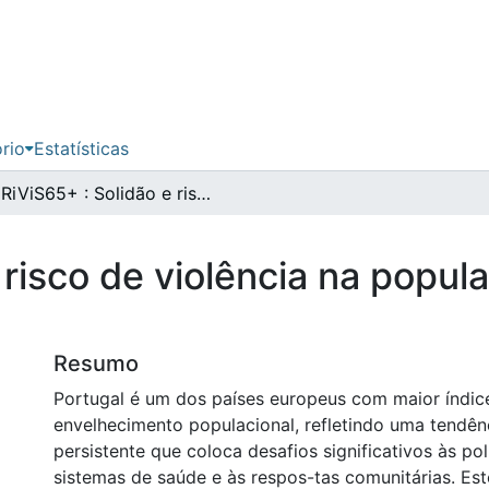
ório
Estatísticas
RiViS65+ : Solidão e risco de violência na população idosa do concelho do Funchal
 risco de violência na popul
Resumo
Portugal é um dos países europeus com maior índic
envelhecimento populacional, refletindo uma tendê
persistente que coloca desafios significativos às polí
sistemas de saúde e às respos-tas comunitárias. Est