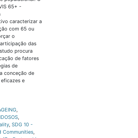
VIS 65+ -
a
vo caracterizar a
lação com 65 ou
orçar o
participação das
estudo procura
icação de fatores
égias de
a a conceção de
 eficazes e
AGEING
,
IDOSOS
,
lity
,
SDG 10 -
nd Communities
,