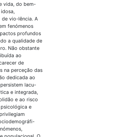
e vida, do bem-
 idosa,
de vio-lência. A
tuem fenómenos
mpactos profundos
ndo a qualidade de
uro. Não obstante
ribuída ao
carecer de
as na perceção das
ção dedicada ao
 persistem lacu-
ica e integrada,
lidão e ao risco
 psicológica e
privilegiam
sociodemográfi-
fenómenos,
e populacional. O