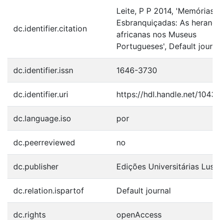
Leite, P P 2014, 'Memórias
Esbranquiçadas: As heranç
dc.identifier.citation
africanas nos Museus
Portugueses', Default journa
dc.identifier.issn
1646-3730
dc.identifier.uri
https://hdl.handle.net/104
dc.language.iso
por
dc.peerreviewed
no
dc.publisher
Edições Universitárias Lus
dc.relation.ispartof
Default journal
dc.rights
openAccess