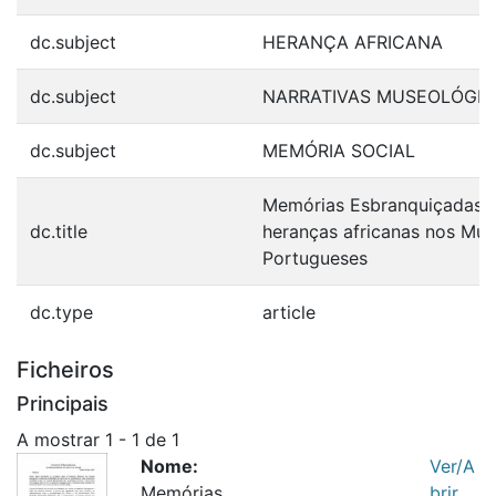
dc.subject
HERANÇA AFRICANA
dc.subject
NARRATIVAS MUSEOLÓGIC
dc.subject
MEMÓRIA SOCIAL
Memórias Esbranquiçadas: 
dc.title
heranças africanas nos Mu
Portugueses
dc.type
article
Ficheiros
Principais
A mostrar
1 - 1 de 1
Nome:
Ver/A
Memórias
brir