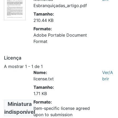
Esbranquiçadas_artigo.pdf
Tamanho:
210.44 KB
Formato:
Adobe Portable Document
Format
Licença
A mostrar
1 - 1 de 1
Nome:
Ver/A
license.txt
brir
Tamanho:
1.71 KB
Formato:
Miniatura
Item-specific license agreed
indisponível
upon to submission