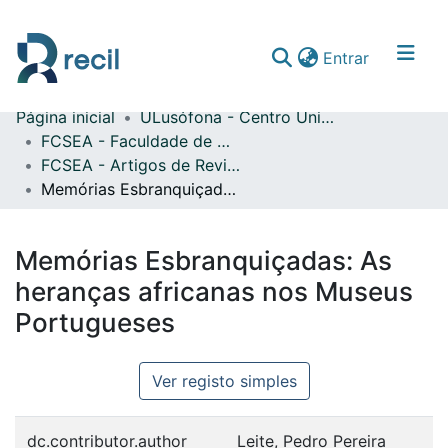
(current)
Entrar
Página inicial
ULusófona - Centro Universitário de Lisboa
Comunidades & Coleções
FCSEA - Faculdade de Ciências Sociais, Educação e Administração
FCSEA - Artigos de Revistas Internacionais com Arbitragem Científica
Percorrer repositório
Memórias Esbranquiçadas: As heranças africanas nos Museus Portugueses
Estatísticas
Memórias Esbranquiçadas: As
heranças africanas nos Museus
Portugueses
Ver registo simples
dc.contributor.author
Leite, Pedro Pereira