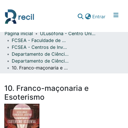
(current)
Entrar
Página inicial
ULusófona - Centro Universitário de Lisboa
Comunidades & Coleções
FCSEA - Faculdade de Ciências Sociais, Educação e Administração
FCSEA - Centros de Investigação
Percorrer repositório
Departamento de Ciência das Religiões
Estatísticas
Departamento de Ciência das Religiões - Atas de Conferências Nacionais
10. Franco-maçonaria e Esoterismo
10. Franco-maçonaria e
Esoterismo