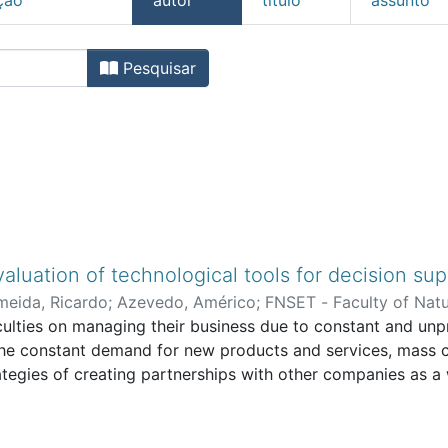
culdade de Ciências Naturai
Pesquisar
aluation of technological tools for decision su
meida, Ricardo
;
Azevedo, Américo
;
FNSET - Faculty of Natu
culties on managing their business due to constant and unp
the constant demand for new products and services, mass c
tegies of creating partnerships with other companies as a w
concept born by the consequence of companies could no lon
d to seek for a collaborative approach with other partners 
ting as “enablers” of these kinds of networks, enhancing i