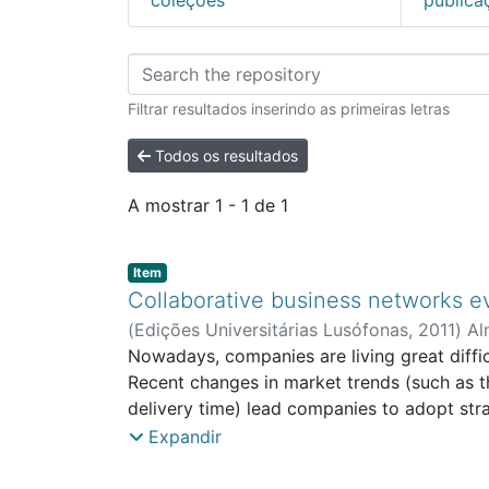
Percorrer FCNET - Fa
Filtrar resultados inserindo as primeiras letras
Todos os resultados
A mostrar
1 - 1 de 1
Item type:
,
Item
Collaborative business networks ev
(
Edições Universitárias Lusófonas
,
2011
)
Al
Nowadays, companies are living great diffi
Recent changes in market trends (such as 
delivery time) lead companies to adopt stra
economical times. Collaborative Networks’ 
Expandir
processes’ management as sufficient and ten
technologies (ICT) assumed a major role ac