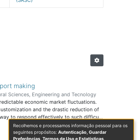
s, Engenharias e Tecnologia
pport making
ral Sciences, Engineering and Tecnology
redictable economic market fluctuations.
ustomization and the drastic reduction of
ay to respond effectively to such difficult
ger consider their internal business
Recolhemos e processamos informação pessoal para os
for their critical processes. Information
seguintes propósitos:
Autenticação, Guardar
Preferências, Termos de Uso e Estatísticas
.
nformation sharing and business process