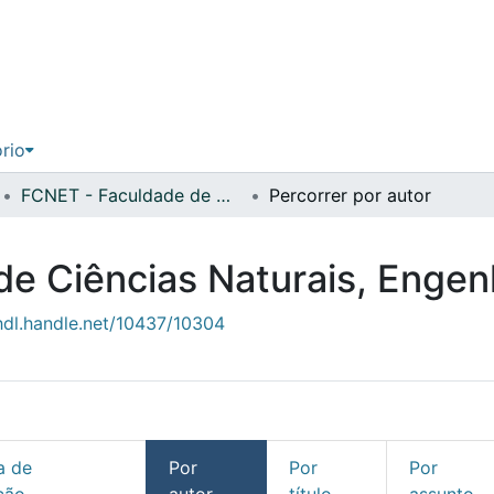
ório
FCNET - Faculdade de Ciências Naturais, Engenharias e Tecnologias
Percorrer por autor
e Ciências Naturais, Engen
/hdl.handle.net/10437/10304
a de
Por
Por
Por
ção
autor
título
assunto