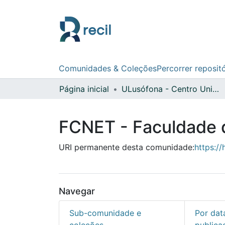
Comunidades & Coleções
Percorrer reposit
Página inicial
ULusófona - Centro Universitário do Porto
FCNET - Faculdade d
URI permanente desta comunidade:
https:/
Navegar
Sub-comunidade e
Por dat
coleções
publica