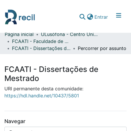
(current)
Entrar
Página inicial
ULusófona - Centro Universitário do Porto
Comunidades & Coleções
FCAATI - Faculdade de Comunicação, Arquitetura, Artes e Tecnologias da Informação
FCAATI - Dissertações de Mestrado
Percorrer por assunto
Percorrer repositório
FCAATI - Dissertações de
Mestrado
URI permanente desta comunidade:
https://hdl.handle.net/10437/5801
Navegar