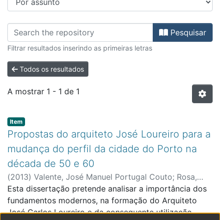
Percorrer FCAATI - Dissertações 
Pesquisar
Filtrar resultados inserindo as primeiras letras
Todos os resultados
A mostrar
1 - 1 de 1
Item type:
,
Item
Propostas do arquiteto José Loureiro para a
mudança do perfil da cidade do Porto na
década de 50 e 60
(
2013
)
Valente, José Manuel Portugal Couto
;
Rosa,
Edite Maria Figueiredo e, orient.
Esta dissertação pretende analisar a importância dos
fundamentos modernos, na formação do Arquiteto
José Carlos Loureiro e da consequente utilização