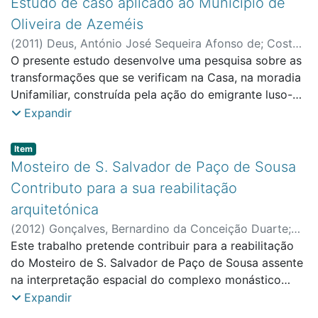
Estudo de caso aplicado ao Município de
Oliveira de Azeméis
(
2011
)
Deus, António José Sequeira Afonso de
;
Costa,
Francisco António Ribeiro da, orient.
O presente estudo desenvolve uma pesquisa sobre as
transformações que se verificam na Casa, na moradia
Unifamiliar, construída pela ação do emigrante luso-
brasileiro na transição do século XIX para o século XX,
Expandir
concretamente no período que decorre entre 1890 a
1910. No período objecto de estudo verifica-se a
Item type:
,
Item
construção de inúmeras casas, sobretudo nos lugares
Mosteiro de S. Salvador de Paço de Sousa
que tiveram um êxodo expressivo de emigração,
Contributo para a sua reabilitação
dirigida ao Brasil, operando-se uma transformação na
arquitetónica
paisagem das vilas e cidades do Noroeste Peninsular,
(
2012
)
Gonçalves, Bernardino da Conceição Duarte
;
situação que caracteriza algumas das antigas vilas na
Silva, Lígia Paula Simões Esteves Nunes Pereira da,
Este trabalho pretende contribuir para a reabilitação
actualidade, algumas com o estatuto de cidades. É o
orient.
do Mosteiro de S. Salvador de Paço de Sousa assente
caso da vila de Oliveira de Azeméis, sede
na interpretação espacial do complexo monástico
administrativa de um concelho marcado por um êxodo
desde a fundação à extinção da comunidade religiosa,
Expandir
marcado pela emigração, estando patente nas
com particular nota para a intervenção efetuada pela
«marcas do retorno», nas casas e nalgumas indústrias,