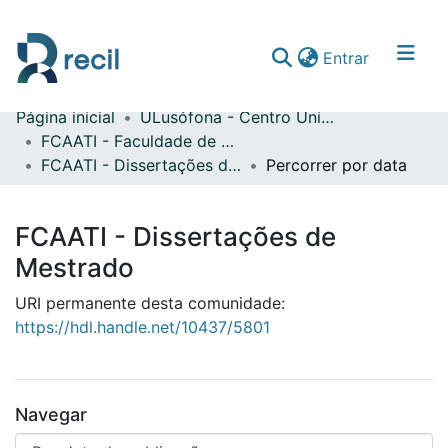
(current)
Entrar
Página inicial
ULusófona - Centro Universitário do Porto
Comunidades & Coleções
FCAATI - Faculdade de Comunicação, Arquitetura, Artes e Tecnologias da Informação
FCAATI - Dissertações de Mestrado
Percorrer por data
Percorrer repositório
FCAATI - Dissertações de
Mestrado
URI permanente desta comunidade:
https://hdl.handle.net/10437/5801
Navegar