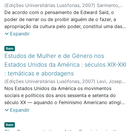
finalidade era clara: garantir a ampla participação da
necessarily caused by bad choices. The poor had
(
Edições Universitárias Lusófonas
,
2007
)
Sarmento,
Mulher Moçambicana nesta fase de democratização.
themselves to blame.
Clara
De acordo com o pensamento de Edward Said, o
;
Faculdade de Ciências Sociais, Educação e
Como fazê-lo? A OMM deu uma resposta de
Administração
poder de narrar ou de proibir alguém de o fazer, a
participação activa na sociedade civil, como
apropriação da cultura pelo poder, constitui uma das
movimento de massas, que acompanhei de perto. Por
maiores ligações entre o discurso da História e o
Expandir
isso, vos convido a conhecer essa experiência
imperialismo. Na História de Portugal – como em
concretizada num projecto que esteve em marcha,
tantas outras – silenciaram-se sistematicamente as
Item type:
,
Item
intitulado: “Mulher & Democracia”.
narrativas e as vozes das mulheres; dos povos e das
Estudos de Mulher e de Género nos
culturas colonizados; das vítimas e testemunhas da
Estados Unidos da América : séculos XIX-XXI
censura, da perseguição política e da guerra colonial.
: temáticas e abordagens
Pelo que, em qualquer abordagem a um grupo ou
(
Edições Universitárias Lusófonas
,
2007
)
Levi, Joseph
fenómeno social, há que distinguir claramente entre
Abraham
Nos Estados Unidos da América os movimentos
;
Faculdade de Ciências Sociais, Educação e
representações e realidades vividas.
Administração
sociais e políticos dos anos sessenta e setenta do
século XX — aquando o Feminismo Americano atingiu
se não muitas, pelo menos algumas metas
Expandir
preestabelecidas e, obviamente, necessárias para
alcançar a tão-desejada paridade de direitos cívico-
Item type:
,
Item
sociais — foram seguidos por mais de duas décadas