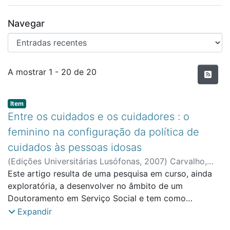
Navegar
Entradas recentes
A mostrar
1 - 20 de 20
Item type:
,
Item
Entre os cuidados e os cuidadores : o
feminino na configuração da política de
cuidados às pessoas idosas
(
Edições Universitárias Lusófonas
,
2007
)
Carvalho,
Maria Irene de
Este artigo resulta de uma pesquisa em curso, ainda
;
Faculdade de Ciências Sociais,
Educação e Administração
exploratória, a desenvolver no âmbito de um
Doutoramento em Serviço Social e tem como
finalidade analisar as orientações da política de
Expandir
cuidados às pessoas idosas em Portugal e em alguns