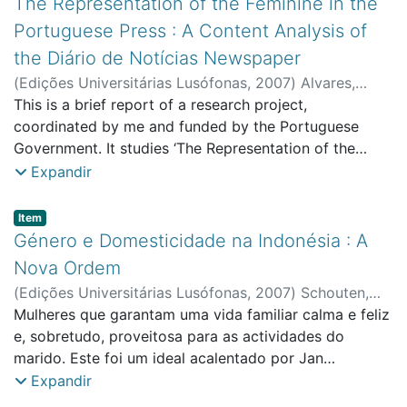
The Representation of the Feminine in the
muito conservadoras guiadas por um regime
Portuguese Press : A Content Analysis of
reaccionário ímpar, nomeadamente, o “triunvirato
the Diário de Notícias Newspaper
republicano” das Eras Reagan-bush/Bush (1981-1993;
(
Edições Universitárias Lusófonas
,
2007
)
Alvares,
2001-2009), se bem que não em simultâneo e não
Claudia
This is a brief report of a research project,
;
FCSEA - Faculty of Social Sciences,
seguidamente.
Education and Administration
coordinated by me and funded by the Portuguese
;
CICANT - Centre for
Research in Applied Communication, Culture, and New
Government. It studies ‘The Representation of the
Technologies
Feminine in the Portuguese Press’ (POCI/COM
Expandir
55780/2004), and works on the content analysis of
discourse on the feminine in various Portuguese
Item type:
,
Item
newspapers, covering the time span of February 1st till
Género e Domesticidade na Indonésia : A
April 30th 2006. The paper is divided into two parts: in
Nova Ordem
the first part, I will briefly discuss the typology used to
(
Edições Universitárias Lusófonas
,
2007
)
Schouten,
code the text units of selected articles; in the second
Maria Johanna
Mulheres que garantam uma vida familiar calma e feliz
;
Faculdade de Ciências Sociais,
part, I will explore the most expressive percentages of
Educação e Administração
e, sobretudo, proveitosa para as actividades do
the first two weeks of February for the content
marido. Este foi um ideal acalentado por Jan
analysis of the Diário de Notícias newspaper. These
Pieterszoon Coen, considerado como o fundador da
Expandir
percentages were obtained with the NVivo 6
autoridade holandesa no arquipélago de Insulíndia.