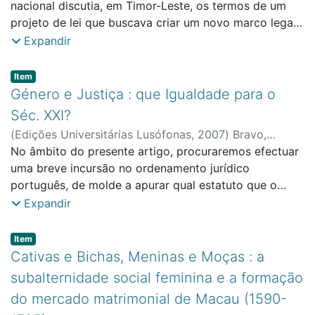
Educação e Administração
nacional discutia, em Timor-Leste, os termos de um
projeto de lei que buscava criar um novo marco legal
par o combate à violência doméstica. Desde que as
Expandir
Nações Unidas haviam assumido a administração do
território, em Setembro de 1999, várias consultas
Item type:
,
Item
deste tipo vinham sendo elaboradas. A idéia de que as
Género e Justiça : que Igualdade para o
comunidades precisavam ser consultadas baseava
Séc. XXI?
muitos dos projetos de cooperação em curso no país.
(
Edições Universitárias Lusófonas
,
2007
)
Bravo,
Um destes, inclusive, um grande projeto do Banco
Teresa M.
No âmbito do presente artigo, procuraremos efectuar
;
Faculdade de Ciências Sociais, Educação e
Mundial, intitulado “Community Empowerment Project”
Administração
uma breve incursão no ordenamento jurídico
(CEP), chegava mesmo a ter como objetivo o
português, de molde a apurar qual estatuto que o
fortalecimento das comunidades como instâncias de
direito e as instituições judiciais detêm na modificação
Expandir
decisão. Os assim chamados “workshops” com
dos papéis desempenhados na sociedade, por homens
beneficiários de projetos eram uma constante. Neste
e mulheres.
Item type:
,
Item
contexto, não era de surpreender o fato de que,
Cativas e Bichas, Meninas e Moças : a
quando o governo timorense apresentou a minuta de
um projeto de lei para o combate à violência
subalternidade social feminina e a formação
doméstica – apresentação feita a organizações da
do mercado matrimonial de Macau (1590-
sociedade civil timorense em um “workshop”, em