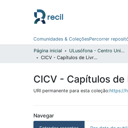
Comunidades & Coleções
Percorrer reposit
Página inicial
ULusófona - Centro Universitário de Lisboa
CICV - Capítulos de Livros Internacionais
CICV - Capítulos de 
URI permanente para esta coleção:
https://
Navegar
Entradas recentes
Por data de publ