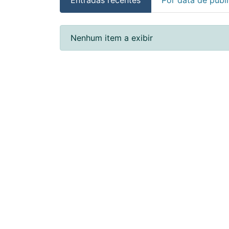
Entradas recentes
Nenhum item a exibir