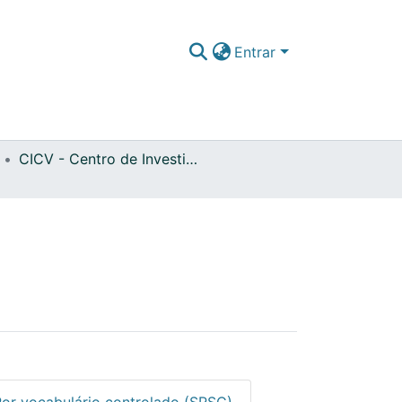
Entrar
CICV - Centro de Investigação Em Ciências Veterinárias
Por vocabulário controlado (SRSC)