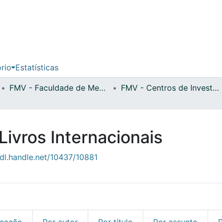
ório
Estatísticas
FMV - Faculdade de Medicina Veterinária
FMV - Centros de Investigação
Livros Internacionais
hdl.handle.net/10437/10881
icação
Por autor
Por título
Por assunto