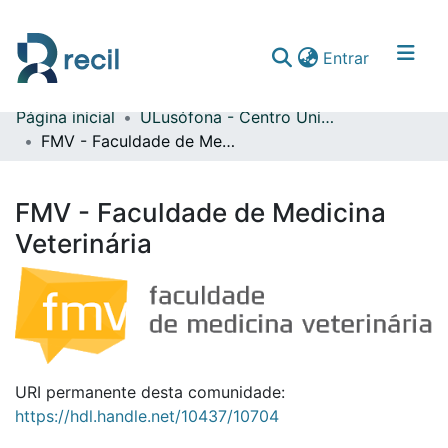
(current)
Entrar
Página inicial
ULusófona - Centro Universitário de Lisboa
Comunidades & Coleções
FMV - Faculdade de Medicina Veterinária
Percorrer repositório
FMV - Faculdade de Medicina
Estatísticas
Veterinária
URI permanente desta comunidade:
https://hdl.handle.net/10437/10704