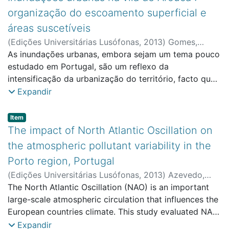
organização do escoamento superficial e
áreas suscetíveis
(
Edições Universitárias Lusófonas
,
2013
)
Gomes,
António Alberto
As inundações urbanas, embora sejam um tema pouco
;
Marafuz, Inês
;
Faculdade de Ciências
Naturais, Engenharias e Tecnologias
estudado em Portugal, são um reflexo da
intensificação da urbanização do território, facto que
se tem acentuado no país (Oliveira, 2003). Com efeito,
Expandir
o objetivo deste artigo é compreender a dinâmica do
escoamento superficial na área urbanizada da Vila de
Item type:
,
Item
Arouca, mediante a identificação e análise do
The impact of North Atlantic Oscillation on
contributo que os elementos da malha urbana
the atmospheric pollutant variability in the
desempenham em todo esse processo. Por outro lado,
Porto region, Portugal
analisa-se a evolução dos usos do solo nas últimas
(
Edições Universitárias Lusófonas
,
2013
)
Azevedo,
décadas, de forma a entender os efeitos que o
Jezabel Miriam
The North Atlantic Oscillation (NAO) is an important
;
Ambrizzi, T.
;
Gonçalves, F. L. T.
;
FNSET
incremento de áreas impermeabilizadas teve no
- Faculty of Natural Sciences, Engineering and
large-scale atmospheric circulation that influences the
reforço da componente superficial do escoamento. O
Tecnology
European countries climate. This study evaluated NAO
inventário realizado sobre o escoamento superficial
impact in air quality in Porto Metropolitan Area (PMA),
Expandir
conduzido pelas vias da malha urbana, possibilitou a