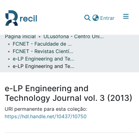
(current)
Entrar
Página inicial
ULusófona - Centro Universitário do Porto
Comunidades & Coleções
FCNET - Faculdade de Ciências Naturais, Engenharias e Tecnologias
FCNET - Revistas Científicas
Percorrer repositório
e-LP Engineering and Technology Journal
Estatísticas
e-LP Engineering and Technology Journal vol. 3 (2013)
e-LP Engineering and
Technology Journal vol. 3 (2013)
URI permanente para esta coleção:
https://hdl.handle.net/10437/10750