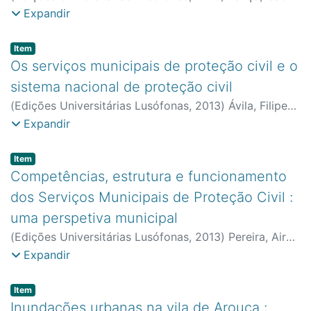
Babo
;
Faculdade de Ciências Naturais, Engenharias e
Expandir
Tecnologias
Item type:
,
Item
Os serviços municipais de proteção civil e o
sistema nacional de proteção civil
(
Edições Universitárias Lusófonas
,
2013
)
Ávila, Filipe
Lobo de
;
Faculdade de Ciências Naturais, Engenharias
Expandir
e Tecnologias
Item type:
,
Item
Competências, estrutura e funcionamento
dos Serviços Municipais de Proteção Civil :
uma perspetiva municipal
(
Edições Universitárias Lusófonas
,
2013
)
Pereira, Aires
;
Faculdade de Ciências Naturais, Engenharias e
Expandir
Tecnologias
Item type:
,
Item
Inundações urbanas na vila de Arouca :