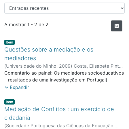
Entradas recentes
A mostrar
1 - 2 de 2
Item type:
,
Item
Questões sobre a mediação e os
mediadores
(
Universidade do Minho
,
2009
)
Costa, Elisabete Pinto
da
Comentário ao painel: Os mediadores socioeducativos
;
Faculdade de Direito e Ciência Política
– resultados de uma investigação em Portugal)
Expandir
Item type:
,
Item
Mediação de Conflitos : um exercício de
cidadania
(
Sociedade Portuguesa das Ciêncas da Educação
,