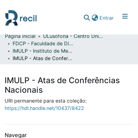
(current)
Entrar
Página inicial
ULusófona - Centro Universitário do Porto
Comunidades & Coleções
FDCP - Faculdade de Direito e Ciência Política
IMULP - Instituto de Mediação da Universidade Lusófona do Porto
Percorrer repositório
IMULP - Atas de Conferências Nacionais
Estatísticas
IMULP - Atas de Conferências
Nacionais
URI permanente para esta coleção:
https://hdl.handle.net/10437/8422
Navegar