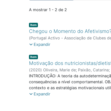
Entradas recentes
A mostrar
1 - 2 de 2
Item type:
,
Item
Chegou o Momento do Afetivismo? :
(
Portugal Activo - Associação de Clubes d
Teixeira, Diogo dos Santos
;
Faculdade de E
Expandir
Exercício e Saúde (CIFI2D)
Item type:
,
Item
Motivação dos nutricionistas/dietis
(
2020
)
Oliveira, Marie de
;
Paixão, Catarina
;
de Investigação em Desporto, Educação Fís
INTRODUÇÃO: A teoria da autodeterminação 
consequências a nível comportamental. OBJ
contexto e as estratégias motivacionais ut
estudo 134 profissionais, tendo-se avaliado
Expandir
em contexto clínico, avaliou-se ainda a su
motivacionais de suporte vs. de controlo n