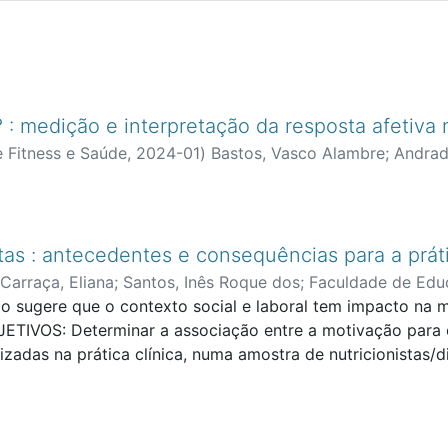
 medição e interpretação da resposta afetiva n
e Fitness e Saúde
,
2024-01
)
Bastos, Vasco Alambre
;
Andrad
ducação Física e Desporto
;
CIDEFES - Centro de Investiga
tas : antecedentes e consequências para a práti
Carraça, Eliana
;
Santos, Inês Roque dos
;
Faculdade de Edu
ica, Exercício e Saúde (CIFI2D)
sugere que o contexto social e laboral tem impacto na m
ETIVOS: Determinar a associação entre a motivação para o
ilizadas na prática clínica, numa amostra de nutricionistas
 as suas características sociodemográficas e inerentes à p
a motivação para o trabalho, a pressão percebida no trabalh
a sua prática clínica, com recurso a versões adaptadas e/o