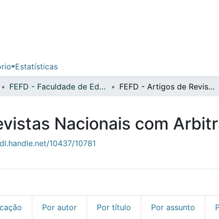
ório
Estatísticas
FEFD - Faculdade de Educação Física e Desporto
FEFD - Artigos de Revistas Nacionais com Arbitragem Científica
evistas Nacionais com Arbit
hdl.handle.net/10437/10781
icação
Por autor
Por título
Por assunto