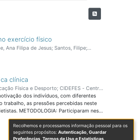
o exercício físico
e, Ana Filipa de Jesus
;
Santos, Filipe
;
ção em Desporto, Educação Física,
ca clínica
cação Física e Desporto
;
CIDEFES - Centro
otivação dos indivíduos, com diferentes
 trabalho, as pressões percebidas neste
/dietistas. METODOLOGIA: Participaram neste
rofissão. Nos profissionais que exerciam
o e a perceção da utilização de estratégias
Recolhemos e processamos informação pessoal para os
seguintes propósitos:
Autenticação, Guardar
u traduzidas de instrumentos validados
Preferências, Termos de Uso e Estatísticas
.