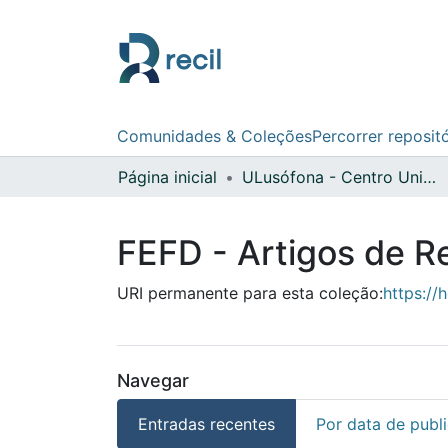
Comunidades & Coleções
Percorrer reposit
Página inicial
ULusófona - Centro Universitário de Lisboa
FEFD - Artigos de R
URI permanente para esta coleção:
https://
Navegar
Entradas recentes
Por data de publ