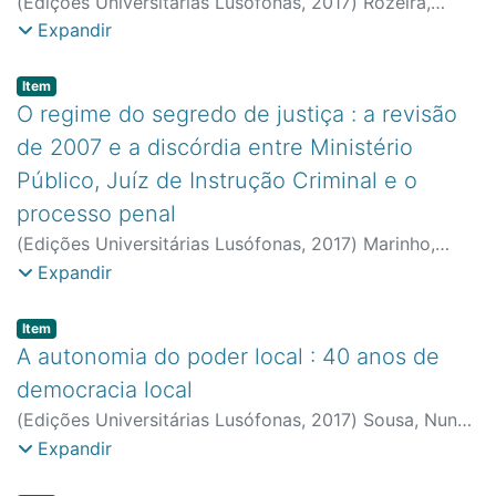
(
Edições Universitárias Lusófonas
,
2017
)
Rozeira,
Gustavo Gramaxo
;
Faculdade de Direito e Ciência
Expandir
Política
Item type:
,
Item
O regime do segredo de justiça : a revisão
de 2007 e a discórdia entre Ministério
Público, Juíz de Instrução Criminal e o
processo penal
(
Edições Universitárias Lusófonas
,
2017
)
Marinho,
Catarina Leal
;
Faculdade de Direito e Ciência Política
Expandir
Item type:
,
Item
A autonomia do poder local : 40 anos de
democracia local
(
Edições Universitárias Lusófonas
,
2017
)
Sousa, Nuno
J. Vasconcelos Albuquerque e
;
Faculdade de Direito e
Expandir
Ciência Política