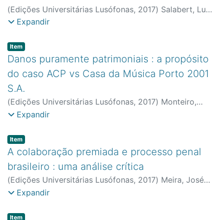
(
Edições Universitárias Lusófonas
,
2017
)
Salabert, Luís
Filipe
;
Faculdade de Direito e Ciência Política
Expandir
Item type:
,
Item
Danos puramente patrimoniais : a propósito
do caso ACP vs Casa da Música Porto 2001
S.A.
(
Edições Universitárias Lusófonas
,
2017
)
Monteiro,
Jorge Sinde
;
Faculdade de Direito e Ciência Política
Expandir
Item type:
,
Item
A colaboração premiada e processo penal
brasileiro : uma análise crítica
(
Edições Universitárias Lusófonas
,
2017
)
Meira, José
Boanerges
;
Faculdade de Direito e Ciência Política
Expandir
Item type:
,
Item