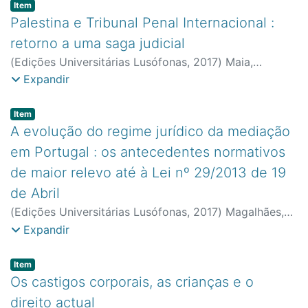
Item type:
,
Item
Palestina e Tribunal Penal Internacional :
retorno a uma saga judicial
(
Edições Universitárias Lusófonas
,
2017
)
Maia,
Catherine
;
Faculdade de Direito e Ciência Política
Expandir
Item type:
,
Item
A evolução do regime jurídico da mediação
em Portugal : os antecedentes normativos
de maior relevo até à Lei nº 29/2013 de 19
de Abril
(
Edições Universitárias Lusófonas
,
2017
)
Magalhães,
Luísa
;
Faculdade de Direito e Ciência Política
Expandir
Item type:
,
Item
Os castigos corporais, as crianças e o
direito actual