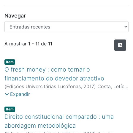
Navegar
Entradas recentes
A mostrar
1 - 11 de 11
Item type:
,
Item
O fresh money : como tornar o
financiamento do devedor atractivo
(
Edições Universitárias Lusófonas
,
2017
)
Costa, Letícia
Marques
;
Faculdade de Direito e Ciência Política
Expandir
Item type:
,
Item
Direito constitucional comparado : uma
abordagem metodológica