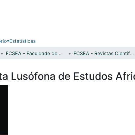
ório
Estatísticas
FCSEA - Faculdade de Ciências Sociais, Educação e Administração
FCSEA - Revistas Científicas
sta Lusófona de Estudos Afr