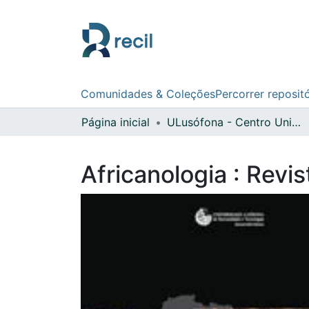
Comunidades & Coleções
Percorrer reposit
Página inicial
ULusófona - Centro Universitário de Lisboa
Africanologia : Revi