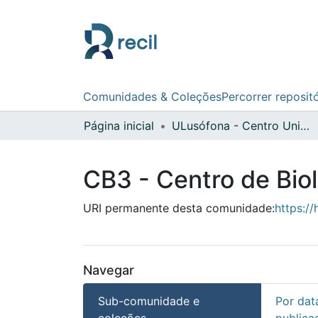
Comunidades & Coleções
Percorrer reposit
Página inicial
ULusófona - Centro Universitário de Lisboa
CB3 - Centro de Biol
URI permanente desta comunidade:
https://
Navegar
Sub-comunidade e
Por dat
coleções
publica