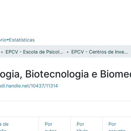
ório
Estatísticas
EPCV - Escola de Psicologia e Ciências da Vida
EPCV - Centros de Investigação
ogia, Biotecnologia e Biome
hdl.handle.net/10437/11314
a de
Por
Por
Por
ção
autor
título
assunto