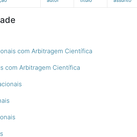
dade
ionais com Arbitragem Científica
s com Arbitragem Científica
acionais
nais
ionais
is