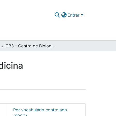
Entrar
CB3 - Centro de Biologia, Biotecnologia e Biomedicina
dicina
Por vocabulário controlado
(SRSC)