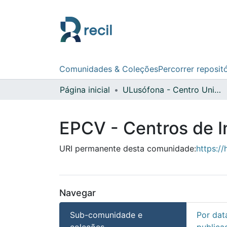
Comunidades & Coleções
Percorrer reposit
Página inicial
ULusófona - Centro Universitário de Lisboa
EPCV - Centros de I
URI permanente desta comunidade:
https://
Navegar
Sub-comunidade e
Por dat
coleções
publica