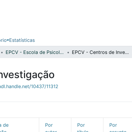
ório
Estatísticas
EPCV - Escola de Psicologia e Ciências da Vida
EPCV - Centros de Investigação
nvestigação
hdl.handle.net/10437/11312
a de
Por
Por
Por
ção
autor
título
assunto