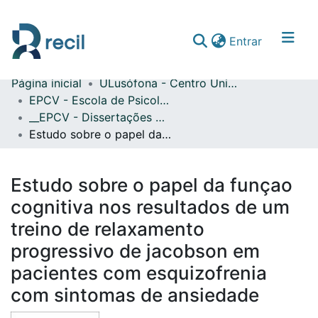
(current)
Entrar
Página inicial
ULusófona - Centro Universitário de Lisboa
Comunidades & Coleções
EPCV - Escola de Psicologia e Ciências da Vida
__EPCV - Dissertações de Mestrado
Percorrer repositório
Estudo sobre o papel da funçao cognitiva nos resultados de um treino de relaxamento progressivo de jacobson em pacientes com esquizofrenia com sintomas de ansiedade
Estatísticas
Estudo sobre o papel da funçao
cognitiva nos resultados de um
treino de relaxamento
progressivo de jacobson em
pacientes com esquizofrenia
com sintomas de ansiedade