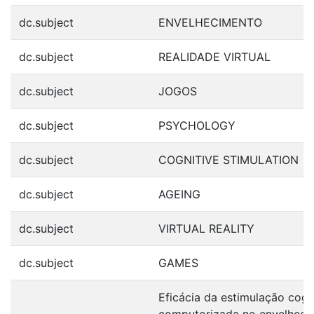
dc.subject
ENVELHECIMENTO
dc.subject
REALIDADE VIRTUAL
dc.subject
JOGOS
dc.subject
PSYCHOLOGY
dc.subject
COGNITIVE STIMULATION
dc.subject
AGEING
dc.subject
VIRTUAL REALITY
dc.subject
GAMES
Eficácia da estimulação cogn
computorizada no envelheci