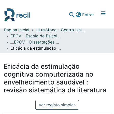
(current)
Entrar
Página inicial
ULusófona - Centro Universitário de Lisboa
Comunidades & Coleções
EPCV - Escola de Psicologia e Ciências da Vida
__EPCV - Dissertações de Mestrado
Percorrer repositório
Eficácia da estimulação cognitiva computorizada no envelhecimento saudável : revisão sistemática da literatura
Estatísticas
Eficácia da estimulação
cognitiva computorizada no
envelhecimento saudável :
revisão sistemática da literatura
Ver registo simples