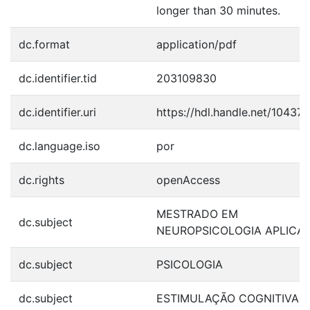
longer than 30 minutes.
dc.format
application/pdf
dc.identifier.tid
203109830
dc.identifier.uri
https://hdl.handle.net/10437
dc.language.iso
por
dc.rights
openAccess
MESTRADO EM
dc.subject
NEUROPSICOLOGIA APLICA
dc.subject
PSICOLOGIA
dc.subject
ESTIMULAÇÃO COGNITIVA