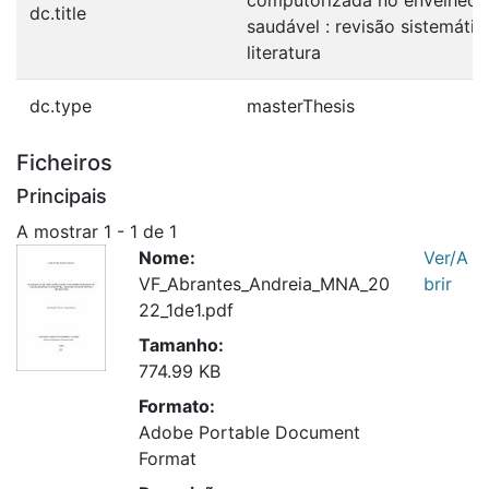
dc.title
saudável : revisão sistemátic
literatura
dc.type
masterThesis
Ficheiros
Principais
A mostrar
1 - 1 de 1
Nome:
Ver/A
VF_Abrantes_Andreia_MNA_20
brir
22_1de1.pdf
Tamanho:
774.99 KB
Formato:
Adobe Portable Document
Format