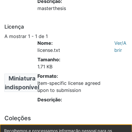
Descrição:
masterthesis
Licença
A mostrar
1 - 1 de 1
Nome:
Ver/A
license.txt
brir
Tamanho:
1.71 KB
Formato:
Miniatura
Item-specific license agreed
indisponível
upon to submission
Descrição:
Coleções
__EPCV - Dissertações de Mestrado
Recolhemos e processamos informação pessoal para os