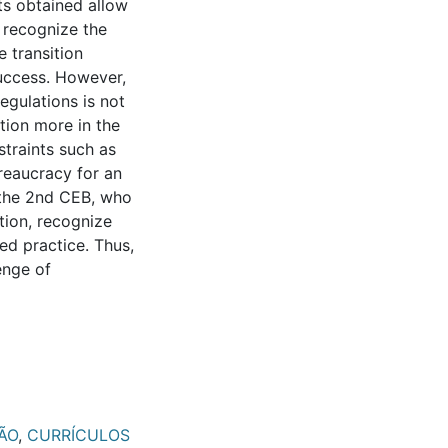
lts obtained allow
 recognize the
e transition
success. However,
egulations is not
tion more in the
straints such as
reaucracy for an
f the 2nd CEB, who
tion, recognize
ed practice. Thus,
enge of
ÃO
,
CURRÍCULOS