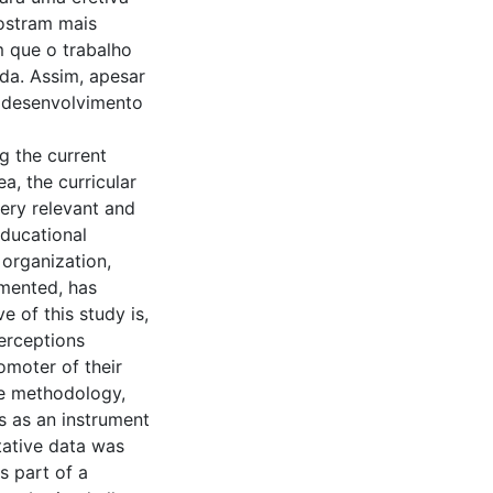
ostram mais
m que o trabalho
da. Assim, apesar
o desenvolvimento
g the current
rea, the curricular
very relevant and
educational
organization,
emented, has
 of this study is,
perceptions
romoter of their
ve methodology,
s as an instrument
itative data was
s part of a