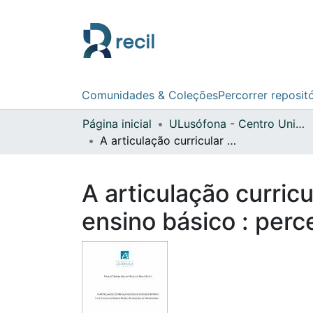
Comunidades & Coleções
Percorrer reposit
Página inicial
ULusófona - Centro Universitário do Porto
A articulação curricular no ensino do inglês entre o 1º e 2º ciclos do ensino básico : perceções de professores
A articulação curricu
ensino básico : per