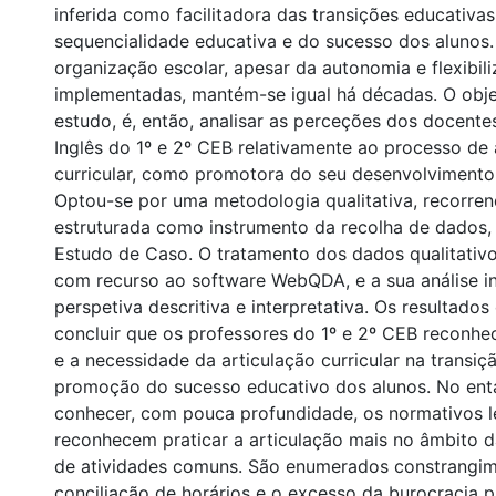
inferida como facilitadora das transições educativa
sequencialidade educativa e do sucesso dos alunos.
organização escolar, apesar da autonomia e flexibili
implementadas, mantém-se igual há décadas. O obje
estudo, é, então, analisar as perceções dos docent
Inglês do 1º e 2º CEB relativamente ao processo de 
curricular, como promotora do seu desenvolvimento 
Optou-se por uma metodologia qualitativa, recorren
estruturada como instrumento da recolha de dados,
Estudo de Caso. O tratamento dos dados qualitativo
com recurso ao software WebQDA, e a sua análise i
perspetiva descritiva e interpretativa. Os resultado
concluir que os professores do 1º e 2º CEB reconh
e a necessidade da articulação curricular na transiç
promoção do sucesso educativo dos alunos. No ent
conhecer, com pouca profundidade, os normativos l
reconhecem praticar a articulação mais no âmbito 
de atividades comuns. São enumerados constrangi
conciliação de horários e o excesso da burocracia p