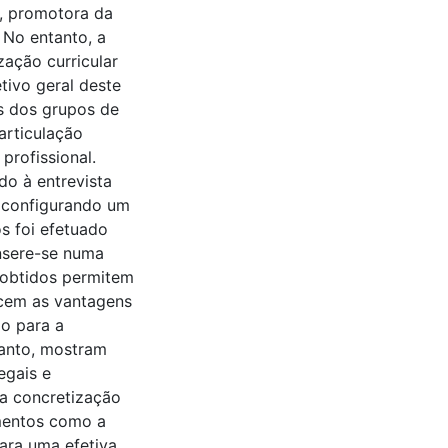
s, promotora da
 No entanto, a
zação curricular
tivo geral deste
es dos grupos de
articulação
profissional.
do à entrevista
 configurando um
s foi efetuado
nsere-se numa
s obtidos permitem
ecem as vantagens
ão para a
anto, mostram
egais e
da concretização
mentos como a
ara uma efetiva