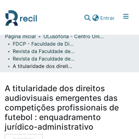
(current)
Entrar
Página inicial
ULusófona - Centro Universitário do Porto
Comunidades & Coleções
FDCP - Faculdade de Direito e Ciência Política
Revista da Faculdade de Direito da Universidade Lusófona do Porto
Percorrer repositório
Revista da Faculdade de Direito da Universidade Lusófona do Porto, vol. 04, n.º 04 (2014)
Estatísticas
A titularidade dos direitos audiovisuais emergentes das competições profissionais de futebol : enquadramento jurídico-administrativo
A titularidade dos direitos
audiovisuais emergentes das
competições profissionais de
futebol : enquadramento
jurídico-administrativo