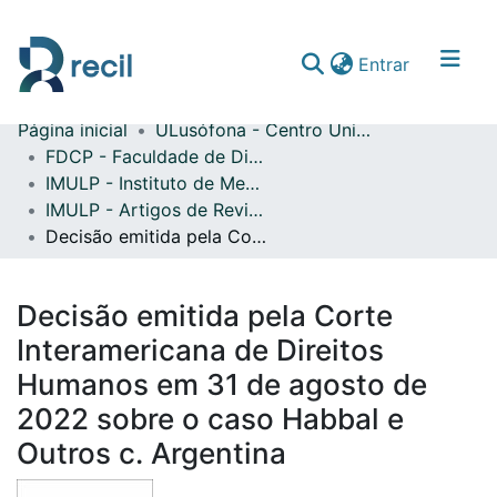
(current)
Entrar
Página inicial
ULusófona - Centro Universitário do Porto
Comunidades & Coleções
FDCP - Faculdade de Direito e Ciência Política
IMULP - Instituto de Mediação da Universidade Lusófona do Porto
Percorrer repositório
IMULP - Artigos de Revistas Internacionais com Arbitragem Científica
Estatísticas
Decisão emitida pela Corte Interamericana de Direitos Humanos em 31 de agosto de 2022 sobre o caso Habbal e Outros c. Argentina
Decisão emitida pela Corte
Interamericana de Direitos
Humanos em 31 de agosto de
2022 sobre o caso Habbal e
Outros c. Argentina